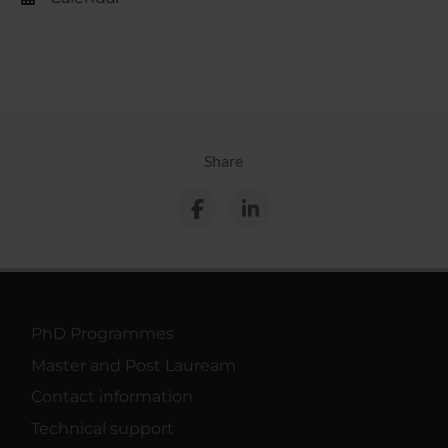
Share
PhD Programmes
Master and Post Lauream
Contact information
Technical support