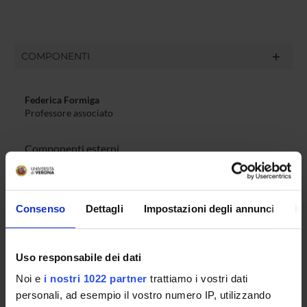
COMPONENTI
Federica Formiga
Professore associato
Componenti esterni
Gianfranco Crupi
Università degli Studi di Roma “La Sapienza”
Consenso
Dettagli
Impostazioni degli annunci
In
Giuseppe Parlato
Università degli Studi Internazionali di Roma
Giuseppe De Vergottini
Uso responsabile dei dati
Università di Bologna
Noi e
i nostri 1022 partner
trattiamo i vostri dati
personali, ad esempio il vostro numero IP, utilizzando