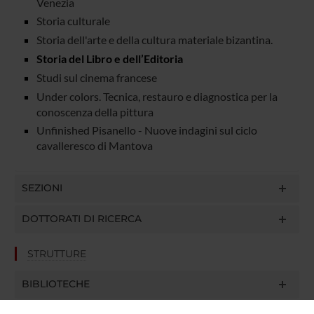
Venezia
Storia culturale
Storia dell'arte e della cultura materiale bizantina.
Storia del Libro e dell’Editoria
Studi sul cinema francese
Under colors. Tecnica, restauro e diagnostica per la
conoscenza della pittura
Unfinished Pisanello - Nuove indagini sul ciclo
cavalleresco di Mantova
SEZIONI
DOTTORATI DI RICERCA
STRUTTURE
BIBLIOTECHE