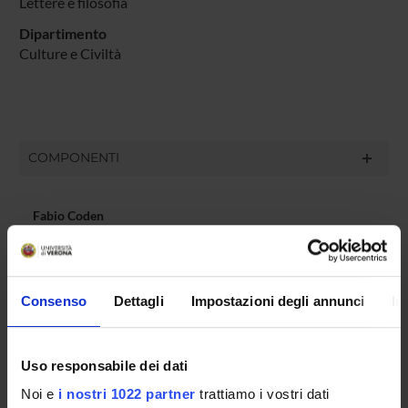
Lettere e filosofia
Dipartimento
Culture e Civiltà
COMPONENTI
Fabio Coden
Claudia Daffara
Paolo De Paolis
Consenso
Dettagli
Impostazioni degli annunci
In
Edoardo Ferrarini
Tiziana Franco
Paolo Pellegrini
Uso responsabile dei dati
Mariaclara Rossi
Noi e
i nostri 1022 partner
trattiamo i vostri dati