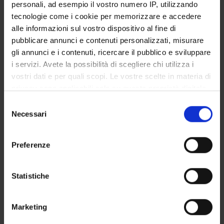
personali, ad esempio il vostro numero IP, utilizzando
Paolo Scattolin
tecnologie come i cookie per memorizzare e accedere
Arnaldo Soldani
alle informazioni sul vostro dispositivo al fine di
Marco Stoffella
pubblicare annunci e contenuti personalizzati, misurare
gli annunci e i contenuti, ricercare il pubblico e sviluppare
i servizi. Avete la possibilità di scegliere chi utilizza i
vostri dati e per quali scopi. Le vostre scelte in materia di
SEDUTE E VERBALI
privacy sono applicabili solo su questa proprietà digitale
in cui avete effettuato le vostre scelte. È possibile
Selezione
modificare o revocare il proprio consenso in qualsiasi
Necessari
del
momento dalla Dichiarazione sui cookie o facendo clic
consenso
ORGANIZZAZIONE
sull'icona di attivazione della privacy.
Preferenze
GOVERNANCE
Con il tuo consenso, vorremmo anche:
raccogliere informazioni sulla tua posizione
COMMISSIONI
Statistiche
geografica, con un'approssimazione di qualche
UFFICI E STRUTTURE DI SERVIZIO
metro,
Marketing
Identificare il tuo dispositivo, scansionandolo
SERVIZI DI SEGRETERIA STUDENTI
attivamente alla ricerca di caratteristiche specifiche