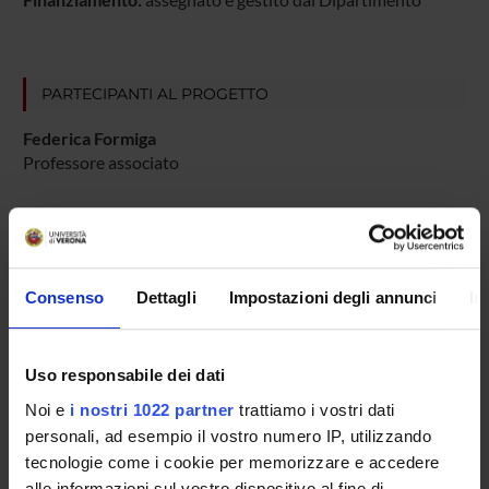
PARTECIPANTI AL PROGETTO
Federica Formiga
Professore associato
COLLABORATORI ESTERNI
Consenso
Dettagli
Impostazioni degli annunci
In
giuseppe parlato
Università degli Studi Internazionali di Roma
Uso responsabile dei dati
Noi e
i nostri 1022 partner
trattiamo i vostri dati
AREE DI RICERCA COINVOLTE DAL PROGETTO
personali, ad esempio il vostro numero IP, utilizzando
Storia e Antropologia
tecnologie come i cookie per memorizzare e accedere
Cultural heritage, cultural identities and memories
alle informazioni sul vostro dispositivo al fine di