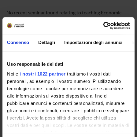
No recent seminar found relating to teaching Economic
history (i).
Consenso
Dettagli
Impostazioni degli annunci
In
STUDYING
COURSES
Uso responsabile dei dati
PHD PROGRAMMES AND POSTGRADUATE
Noi e
i nostri 1022 partner
trattiamo i vostri dati
TRAINING
personali, ad esempio il vostro numero IP, utilizzando
tecnologie come i cookie per memorizzare e accedere
Contacts
alle informazioni sul vostro dispositivo al fine di
pubblicare annunci e contenuti personalizzati, misurare
People
gli annunci e i contenuti, ricercare il pubblico e sviluppare
Places
i servizi. Avete la possibilità di scegliere chi utilizza i
Calendar
vostri dati e per quali scopi. Le vostre scelte in materia di
privacy sono applicabili solo su questa proprietà digitale