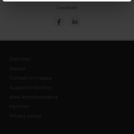
informazioni sul modo in cui utilizzi il nostro sito con i
Condividi
nostri partner che si occupano di analisi dei dati web,
pubblicità e social media, i quali potrebbero combinarle
con altre informazioni che hai fornito loro o che hanno
raccolto dal tuo utilizzo dei loro servizi.
Dottorati
Master
Contatti e mappa
Supporto tecnico
Area Amministrativa
MyUnivr
Privacy policy