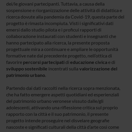
dei/le giovani partecipanti. Tuttavia, a causa della
sospensione e riorganizzazione delle attività di didattica e
ricerca dovute alla pandemia da Covid-19, questa parte del
progetto è rimasta incompiuta. Visti i significativi dati
emersi dallo studio pilota e i proficui rapporti di
collaborazione instaurati con studenti e insegnanti che
hanno partecipato alla ricerca, la presente proposta
progettuale mira a continuare e ampliare le opportunità
formative nate dal precedente progetto, nell’ottica di
favorire
percorsi partecipati
di
educazione civica
e di
sviluppo sostenibile
incentrati sulla
valorizzazione del
patrimonio urbano
.
Partendo dai dati raccolti nella ricerca sopra menzionata,
che ha fatto emergere aspetti quotidiani ed esperienziali
del patrimonio urbano veronese vissuto dalle/gli
adolescenti, attivando una riflessione critica sul proprio
rapporto con la città e il suo patrimonio, il presente
progetto intende proseguire nel disvelare geografie
nascoste e significati culturali della città d’arte così come