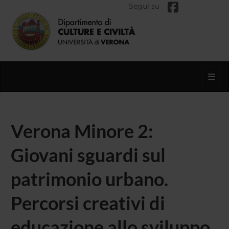
Segui su
Toggl
Verona Minore 2:
Giovani sguardi sul
patrimonio urbano.
Percorsi creativi di
educazione allo sviluppo