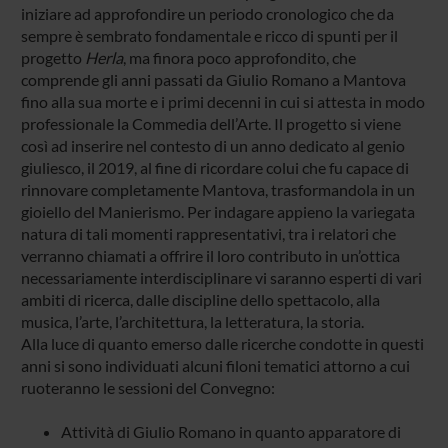
iniziare ad approfondire un periodo cronologico che da
sempre è sembrato fondamentale e ricco di spunti per il
progetto
Herla
, ma finora poco approfondito, che
comprende gli anni passati da Giulio Romano a Mantova
fino alla sua morte e i primi decenni in cui si attesta in modo
professionale la Commedia dell’Arte. Il progetto si viene
così ad inserire nel contesto di un anno dedicato al genio
giuliesco, il 2019, al fine di ricordare colui che fu capace di
rinnovare completamente Mantova, trasformandola in un
gioiello del Manierismo. Per indagare appieno la variegata
natura di tali momenti rappresentativi, tra i relatori che
verranno chiamati a offrire il loro contributo in un’ottica
necessariamente interdisciplinare vi saranno esperti di vari
ambiti di ricerca, dalle discipline dello spettacolo, alla
musica, l’arte, l’architettura, la letteratura, la storia.
Alla luce di quanto emerso dalle ricerche condotte in questi
anni si sono individuati alcuni filoni tematici attorno a cui
ruoteranno le sessioni del Convegno:
Attività di Giulio Romano in quanto apparatore di