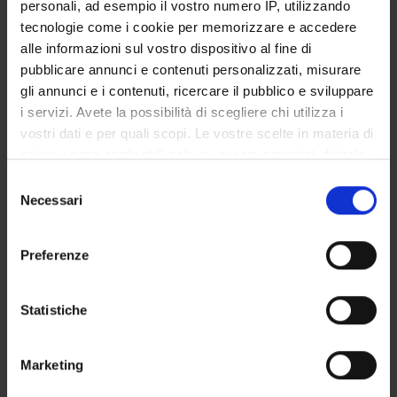
personali, ad esempio il vostro numero IP, utilizzando
tecnologie come i cookie per memorizzare e accedere
alle informazioni sul vostro dispositivo al fine di
PARTECIPANTI AL PROGETTO
pubblicare annunci e contenuti personalizzati, misurare
gli annunci e i contenuti, ricercare il pubblico e sviluppare
Paola Artoni
i servizi. Avete la possibilità di scegliere chi utilizza i
Professore a contratto
vostri dati e per quali scopi. Le vostre scelte in materia di
Simona Brunetti
privacy sono applicabili solo su questa proprietà digitale
Professore associato
in cui avete effettuato le vostre scelte. È possibile
Selezione
modificare o revocare il proprio consenso in qualsiasi
Leonardo Mancini
Necessari
del
momento dalla Dichiarazione sui cookie o facendo clic
consenso
Alessandra Zamperini
sull'icona di attivazione della privacy.
Preferenze
Professore associato
Con il tuo consenso, vorremmo anche:
Elena Zilotti
Cultore della materia
raccogliere informazioni sulla tua posizione
Statistiche
geografica, con un'approssimazione di qualche
metro,
Marketing
Identificare il tuo dispositivo, scansionandolo
AREE DI RICERCA COINVOLTE DAL PROGETTO
attivamente alla ricerca di caratteristiche specifiche