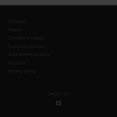
Dottorati
Master
Contatti e mappa
Supporto tecnico
Area Amministrativa
MyUnivr
Privacy policy
Segui su