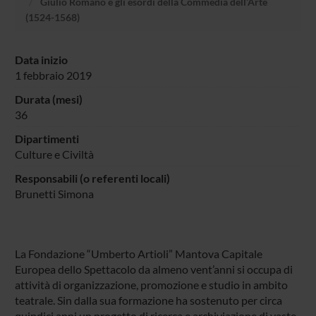
Giulio Romano e gli esordi della Commedia dell’Arte
(1524-1568)
Data inizio
1 febbraio 2019
Durata (mesi)
36
Dipartimenti
Culture e Civiltà
Responsabili (o referenti locali)
Brunetti Simona
La Fondazione “Umberto Artioli” Mantova Capitale
Europea dello Spettacolo da almeno vent’anni si occupa di
attività di organizzazione, promozione e studio in ambito
teatrale. Sin dalla sua formazione ha sostenuto per circa
quindici anni un progetto di ricerca e archiviazione di vaste