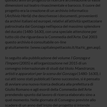
dimensioni sul teatro rinascimentale e barocco. Il cuore del
progetto era la creazione di un archivio informatico
(
Archivio Herla
) che descrivesse i documenti, provenienti
da archivi italiani ed europei, relativi all’attività spettacolare
patrocinata dai Gonzaga nell’epoca del massimo splendore
del ducato (1480-1630), con una speciale attenzione per
tutto ciò che riguardava la Commedia dell’Arte. Dal 2003
questo archivio è consultabile on-line
gratuitamente: (
www.capitalespettacolo.it/ita/ric_gen.asp
).
In seguito alla pubblicazione del volume
I Gonzaga e
l’Impero
(2005) e all’organizzazione nel 2015 di un
convegno internazionale di studi dal titolo
Maestranze,
artisti e apparatori per la scena dei Gonzaga
(1480-1630), i
cui atti sono stati pubblicati l’anno successivo, si è pensato
di avviare una nuova ricerca dedicata alla prefettura di
Giulio Romano e agli esordi della Commedia dell'Arte
prendendo spunto dal lavoro di ricerca elaborato sino a
quel momento. Nelle giornate di Convegno previste allo
scadere di un anno dall'inizio del progetto si intende