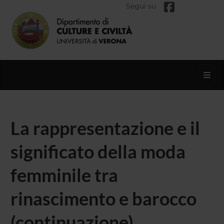
Segui su
Toggl
La rappresentazione e il
significato della moda
femminile tra
rinascimento e barocco
(continuazione)