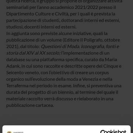
questa ricerca, il gruppo si propone di organizzare attività
seminariali per l’anno accademico 2021/2022 presso il
Dipartimento Culture e Civiltà, per i quali è prevista la
partecipazione di studenti, dottorandi interni ed esterni,
studiosi, docenti interni ed esterni.
In aggiunta sono previste alcune iniziative, quali la
pubblicazione di un volume (Editore Il Poligrafo, ottobre
2021), dal titolo:
Questioni di Moda. Iconografia, fonti e
storia dal XIV al XX secolo;
l’implementazione di un
database su una piattaforma specifica, curato da Maria
Adank, in cui sono raccolte e descritte opere del Cinque e
Seicento veneto, con l’obiettivo di creare un corpus
organico sull’evoluzione della moda a Venezia e nella
Terraferma nel periodo in esame. Infine, si preventiva una
durata del progetto di un biennio, al termine del quale il
materiale raccolto verrà discusso e rielaborato in una
pubblicazione cartacea.