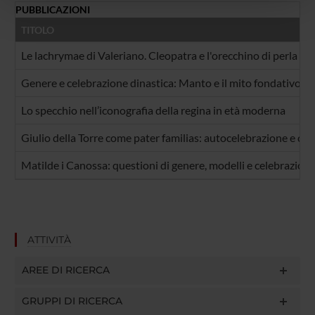
PUBBLICAZIONI
pubblicità e social media, i quali potrebbero combinarle
con altre informazioni che hai fornito loro o che hanno
TITOLO
raccolto dal tuo utilizzo dei loro servizi.
Le lachrymae di Valeriano. Cleopatra e l'orecchino di perla n
Genere e celebrazione dinastica: Manto e il mito fondativo del
Lo specchio nell’iconografia della regina in età moderna
Giulio della Torre come pater familias: autocelebrazione e con
Matilde i Canossa: questioni di genere, modelli e celebrazione
ATTIVITÀ
AREE DI RICERCA
GRUPPI DI RICERCA