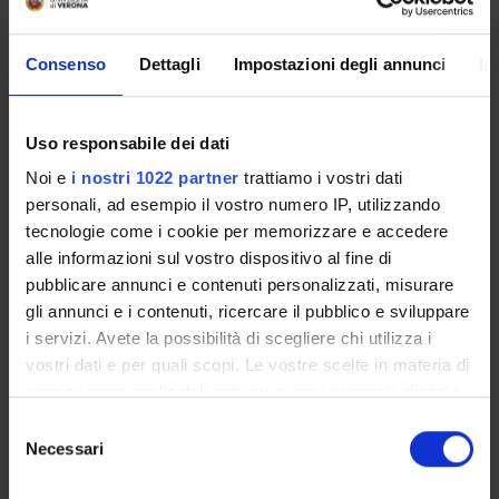
PARTECIPANTI AL PROGETTO
Consenso
Dettagli
Impostazioni degli annunci
In
Maria Salome Adank
Cultore della materia
Tiziana Franco
Uso responsabile dei dati
Professore ordinario
Noi e
i nostri 1022 partner
trattiamo i vostri dati
Marina Garbellotti
personali, ad esempio il vostro numero IP, utilizzando
Professore associato
tecnologie come i cookie per memorizzare e accedere
alle informazioni sul vostro dispositivo al fine di
Lidia Radi
Professore di altro ateneo
pubblicare annunci e contenuti personalizzati, misurare
gli annunci e i contenuti, ricercare il pubblico e sviluppare
Anthony Russell
i servizi. Avete la possibilità di scegliere chi utilizza i
Professore di altro ateneo
vostri dati e per quali scopi. Le vostre scelte in materia di
privacy sono applicabili solo su questa proprietà digitale
Sara Scalia
in cui avete effettuato le vostre scelte. È possibile
Selezione
Alessandra Zamperini
modificare o revocare il proprio consenso in qualsiasi
Necessari
del
Professore associato
momento dalla Dichiarazione sui cookie o facendo clic
consenso
sull'icona di attivazione della privacy.