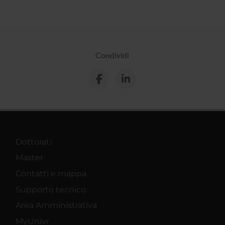
Condividi
Dottorati
Master
Contatti e mappa
Supporto tecnico
Area Amministrativa
MyUnivr