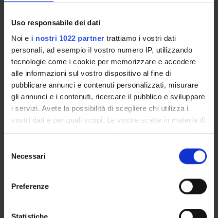
Molteni Monica
Uso responsabile dei dati
Professore associato
Noi e
i nostri 1022 partner
trattiamo i vostri dati
Pappalardo Maria
personali, ad esempio il vostro numero IP, utilizzando
Professore associato
tecnologie come i cookie per memorizzare e accedere
Savi Paola
alle informazioni sul vostro dispositivo al fine di
Professore associato
pubblicare annunci e contenuti personalizzati, misurare
gli annunci e i contenuti, ricercare il pubblico e sviluppare
Scandola Alberto
Professore ordinario
i servizi. Avete la possibilità di scegliere chi utilizza i
vostri dati e per quali scopi. Le vostre scelte in materia di
Terraroli Valerio
privacy sono applicabili solo su questa proprietà digitale
Professore ordinario
in cui avete effettuato le vostre scelte. È possibile
Selezione
Zamperini Alessandra
modificare o revocare il proprio consenso in qualsiasi
Necessari
del
Professore associato
momento dalla Dichiarazione sui cookie o facendo clic
consenso
sull'icona di attivazione della privacy.
Preferenze
Con il tuo consenso, vorremmo anche:
raccogliere informazioni sulla tua posizione
Statistiche