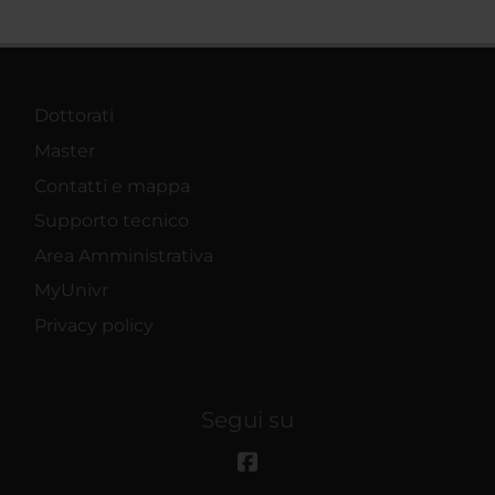
Dottorati
Master
Contatti e mappa
Supporto tecnico
Area Amministrativa
MyUnivr
Privacy policy
Segui su