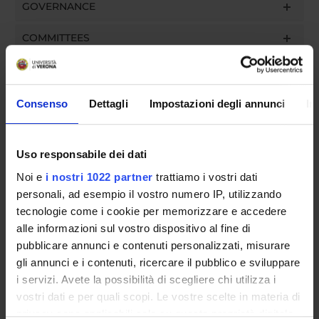
GOVERNANCE
COMMITTEES
DEPARTMENT ADMINISTRATION OFFICES
STUDENT ADMINISTRATION OFFICES
Consenso
Dettagli
Impostazioni degli annunci
In
DEPARTMENT FACILITIES
Uso responsabile dei dati
LIBRARIES
Noi e
i nostri 1022 partner
trattiamo i vostri dati
personali, ad esempio il vostro numero IP, utilizzando
CENTRI
tecnologie come i cookie per memorizzare e accedere
alle informazioni sul vostro dispositivo al fine di
LABORATORIES AND RESEARCH CENTRES
pubblicare annunci e contenuti personalizzati, misurare
gli annunci e i contenuti, ricercare il pubblico e sviluppare
Contacts
i servizi. Avete la possibilità di scegliere chi utilizza i
People
vostri dati e per quali scopi. Le vostre scelte in materia di
Places
privacy sono applicabili solo su questa proprietà digitale