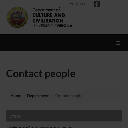
Follow on
Toggl
Contact people
Home
Department
Contact people
Office
Referente Commissione Ricerca