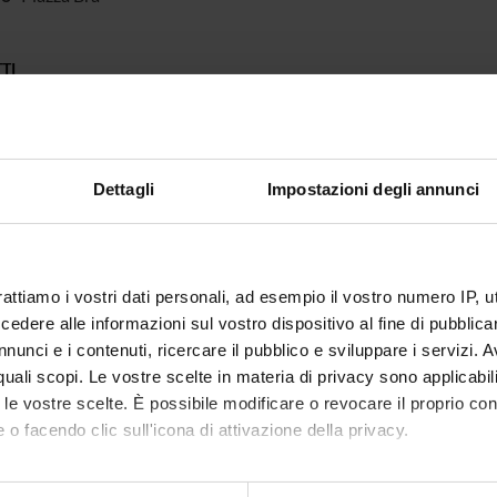
TI
O
RESPONSABILI
ellaggi di Verona. 1952.2002"
Francesco Vecchiato
Dettagli
Impostazioni degli annunci
 Messedaglia e il suo tempo
Giovanni Zalin, Sergio Noto, Fra
 FINANZIAMENTI
NUMERO
rattiamo i vostri dati personali, ad esempio il vostro numero IP, 
dere alle informazioni sul vostro dispositivo al fine di pubblica
1
nunci e i contenuti, ricercare il pubblico e sviluppare i servizi. A
1
r quali scopi. Le vostre scelte in materia di privacy sono applicabi
to le vostre scelte. È possibile modificare o revocare il proprio 
 o facendo clic sull'icona di attivazione della privacy.
mo anche: