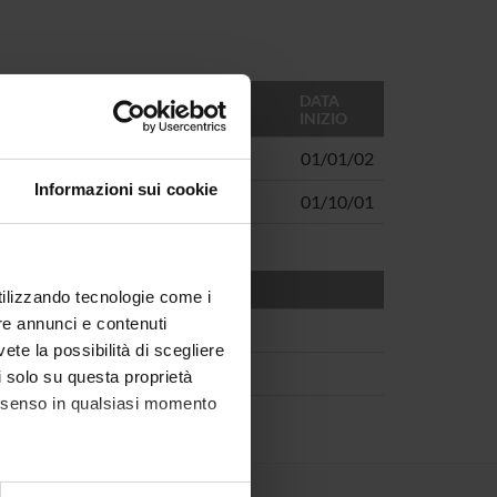
DATA
INIZIO
01/01/02
Informazioni sui cookie
ncesco Vecchiato, Giorgio Borelli
01/10/01
utilizzando tecnologie come i
re annunci e contenuti
vete la possibilità di scegliere
li solo su questa proprietà
consenso in qualsiasi momento