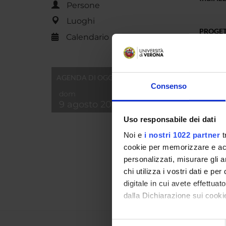
Persone
Luoghi
PROGET
Calendario
TITOL
"I gem
AGENDA DI OGGI
Consenso
Angelo
dom
9 agosto 2026
NUMERO
Uso responsabile dei dati
ANNO
Noi e
i nostri 1022 partner
t
cookie per memorizzare e acce
2002
personalizzati, misurare gli an
2001
chi utilizza i vostri dati e pe
digitale in cui avete effettua
dalla Dichiarazione sui cookie
Con il tuo consenso, vorrem
Selezione