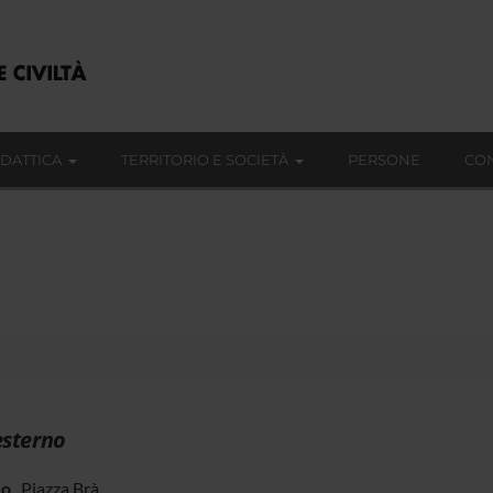
IDATTICA
TERRITORIO E SOCIETÀ
PERSONE
CON
esterno
zo
Piazza Brà