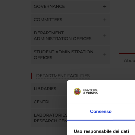
GOVERNANCE
COMMITTEES
DEPARTMENT
ADMINISTRATION OFFICES
STUDENT ADMINISTRATION
OFFICES
Abou
DEPARTMENT FACILITIES
OFF
LIBRARIES
Per rice
CENTRI
Trento:
http:/
Consenso
LABORATORIES AND
RESEARCH CENTRES
Per rice
Trento:
Uso responsabile dei dati