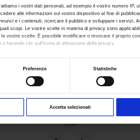
/www5.unitn.it/People/it/Web/Persona/PER0004499#INFO
rattiamo i vostri dati personali, ad esempio il vostro numero IP, 
dere alle informazioni sul vostro dispositivo al fine di pubblica
nunci e i contenuti, ricercare il pubblico e sviluppare i servizi. A
r quali scopi. Le vostre scelte in materia di privacy sono applicabi
to le vostre scelte. È possibile modificare o revocare il proprio 
 o facendo clic sull'icona di attivazione della privacy.
mo anche:
oni sulla tua posizione geografica, con un'approssimazione di qu
Preferenze
Statistiche
spositivo, scansionandolo attivamente alla ricerca di caratteristich
aborati i tuoi dati personali e imposta le tue preferenze nella
s
consenso in qualsiasi momento dalla Dichiarazione sui cookie.
Accetta selezionati
nalizzare contenuti ed annunci, per fornire funzionalità dei socia
inoltre informazioni sul modo in cui utilizzi il nostro sito con i n
Share
icità e social media, i quali potrebbero combinarle con altre inform
lizzo dei loro servizi.