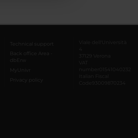
Viale dell'Università
Technical support
4
Back office Area -
37129 Verona
dbErw
VAT
number01541040232
MyUnivr
Italian Fiscal
Privacy policy
Code93009870234