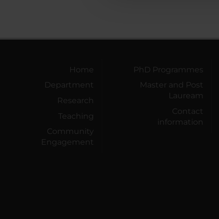
Home
PhD Programmes
Department
Master and Post
Lauream
Research
Contact
Teaching
information
Community
Engagement