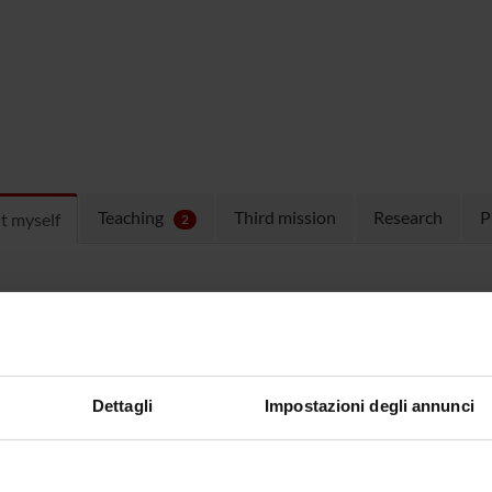
Teaching
Third mission
Research
P
t myself
2
ICE HOURS
vimenti, orari lezioni e avvisi relativi consultare la pagina perso
/www5.unitn.it/People/it/Web/Persona/PER0004499#INFO
Dettagli
Impostazioni degli annunci
vimenti, orari lezioni e avvisi relativi consultare la pagina perso