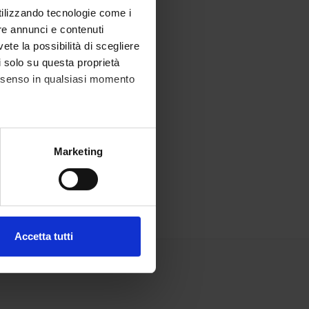
utilizzando tecnologie come i
re annunci e contenuti
vete la possibilità di scegliere
li solo su questa proprietà
consenso in qualsiasi momento
alche metro,
Marketing
e specifiche (impronte
ezione dettagli
. Puoi
Accetta tutti
l media e per analizzare il
ostri partner che si occupano
azioni che hai fornito loro o