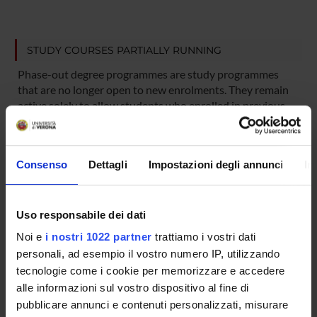
STUDY COURSES PARTIALLY RUNNING
Phase-out degree programmes are study programmes
that are no longer open to new enrolments. They remain
active solely to allow students who enrolled in previous
academic years to complete their course of study. These
programmes will be subsequently discontinued.
Consenso
Dettagli
Impostazioni degli annunci
In
COURSE PARTIALLY RUNNING
International PhD in Arts and Archaeology
Uso responsabile dei dati
Noi e
i nostri 1022 partner
trattiamo i vostri dati
Degree class: DOTTORATI
personali, ad esempio il vostro numero IP, utilizzando
Location: Verona
tecnologie come i cookie per memorizzare e accedere
alle informazioni sul vostro dispositivo al fine di
COURSE PARTIALLY RUNNING
pubblicare annunci e contenuti personalizzati, misurare