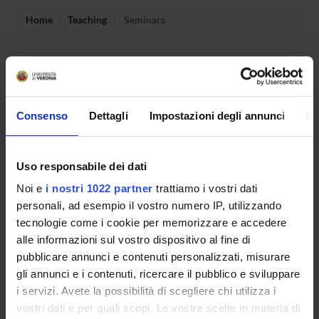
Home
Teaching
Seminars
No recent seminar found relating to teaching Archaeology
of productions.
Consenso
Dettagli
Impostazioni degli annunci
In
STUDYING
Uso responsabile dei dati
COURSES
Noi e
i nostri 1022 partner
trattiamo i vostri dati
PHD PROGRAMMES AND POSTGRADUATE
personali, ad esempio il vostro numero IP, utilizzando
TRAINING
tecnologie come i cookie per memorizzare e accedere
alle informazioni sul vostro dispositivo al fine di
Contacts
pubblicare annunci e contenuti personalizzati, misurare
gli annunci e i contenuti, ricercare il pubblico e sviluppare
People
i servizi. Avete la possibilità di scegliere chi utilizza i
Places
vostri dati e per quali scopi. Le vostre scelte in materia di