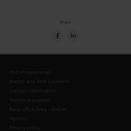
Share
PhD Programmes
Master and Post Lauream
Contact information
Technical support
Back office Area - dbErw
MyUnivr
Privacy policy