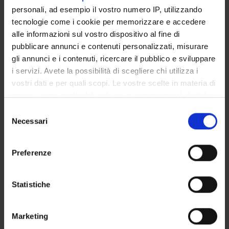
Locandina Pompei
(pdf, it, 5552 KB, 22/03/19)
personali, ad esempio il vostro numero IP, utilizzando
tecnologie come i cookie per memorizzare e accedere
alle informazioni sul vostro dispositivo al fine di
pubblicare annunci e contenuti personalizzati, misurare
Programme Director
gli annunci e i contenuti, ricercare il pubblico e sviluppare
Diana Sergeeva Dobreva
i servizi. Avete la possibilità di scegliere chi utilizza i
vostri dati e per quali scopi. Le vostre scelte in materia di
Department
privacy sono applicabili solo su questa proprietà digitale
Cultures and Civilizations
in cui avete effettuato le vostre scelte. È possibile
Selezione
modificare o revocare il proprio consenso in qualsiasi
Necessari
del
momento dalla Dichiarazione sui cookie o facendo clic
consenso
sull'icona di attivazione della privacy.
Preferenze
ORGANISATION
Con il tuo consenso, vorremmo anche:
GOVERNANCE
raccogliere informazioni sulla tua posizione
Statistiche
geografica, con un'approssimazione di qualche
COMMITTEES
metro,
Marketing
Identificare il tuo dispositivo, scansionandolo
DEPARTMENT ADMINISTRATION OFFICES