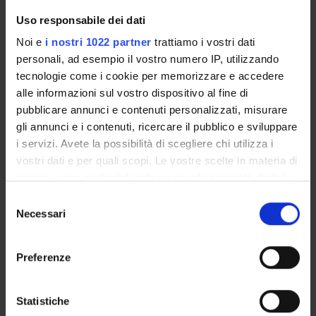
Uso responsabile dei dati
Noi e
i nostri 1022 partner
trattiamo i vostri dati
personali, ad esempio il vostro numero IP, utilizzando
ORGANIZZAZIONE
tecnologie come i cookie per memorizzare e accedere
alle informazioni sul vostro dispositivo al fine di
GOVERNANCE
pubblicare annunci e contenuti personalizzati, misurare
COMMISSIONI
gli annunci e i contenuti, ricercare il pubblico e sviluppare
i servizi. Avete la possibilità di scegliere chi utilizza i
UFFICI E STRUTTURE DI SERVIZIO
vostri dati e per quali scopi. Le vostre scelte in materia di
privacy sono applicabili solo su questa proprietà digitale
SERVIZI DI SEGRETERIA STUDENTI
in cui avete effettuato le vostre scelte. È possibile
Selezione
modificare o revocare il proprio consenso in qualsiasi
Necessari
del
STRUTTURE DEL DIPARTIMENTO
momento dalla Dichiarazione sui cookie o facendo clic
consenso
sull'icona di attivazione della privacy.
BIBLIOTECHE
Preferenze
Con il tuo consenso, vorremmo anche:
CENTRI
raccogliere informazioni sulla tua posizione
Statistiche
LABORATORI
geografica, con un'approssimazione di qualche