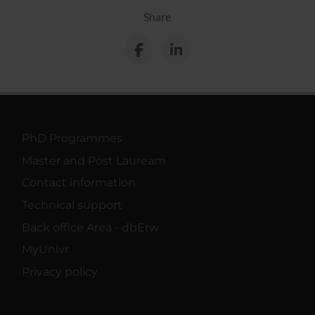
Share
PhD Programmes
Master and Post Lauream
Contact information
Technical support
Back office Area - dbErw
MyUnivr
Privacy policy