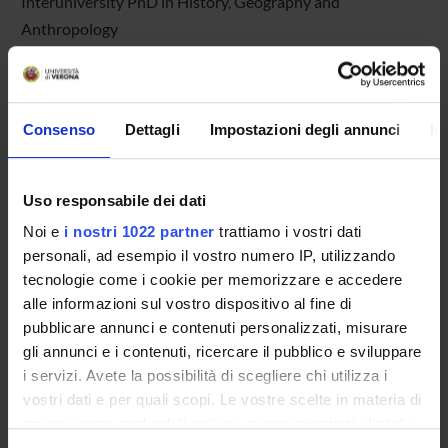
Interuniversity PhD in History, Geography and
Anthropology
Consenso
Dettagli
Impostazioni degli annunci
In
Uso responsabile dei dati
NEWS FOR STUDENTS
Noi e
i nostri 1022 partner
trattiamo i vostri dati
personali, ad esempio il vostro numero IP, utilizzando
Announcements for Students
tecnologie come i cookie per memorizzare e accedere
alle informazioni sul vostro dispositivo al fine di
'Education announcements' show events and major
pubblicare annunci e contenuti personalizzati, misurare
deadlines for students.
gli annunci e i contenuti, ricercare il pubblico e sviluppare
If you are looking for other communications about your
i servizi. Avete la possibilità di scegliere chi utilizza i
courses try searching the 'Announcements for students'.
vostri dati e per quali scopi. Le vostre scelte in materia di
privacy sono applicabili solo su questa proprietà digitale
from
in cui avete effettuato le vostre scelte. È possibile