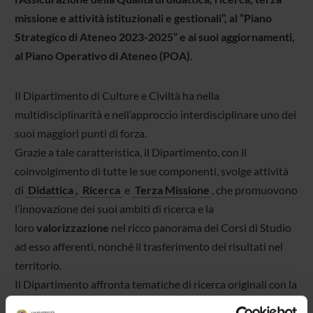
missione e attività istituzionali e gestionali”, al “Piano
Strategico di Ateneo 2023-2025” e ai suoi aggiornamenti,
al Piano Operativo di Ateneo (POA)
.
Il Dipartimento di Culture e Civiltà ha nella
multidisciplinarità e nell’approccio interdisciplinare uno dei
suoi maggiori punti di forza.
Grazie a tale caratteristica, il Dipartimento, con il
coinvolgimento di tutte le sue componenti, svolge attività
di
Didattica
,
Ricerca
e
Terza Missione
, che promuovono
l’innovazione dei suoi ambiti di ricerca e la
loro
valorizzazione
nel ricco panorama dei Corsi di Studio
ad esso afferenti, nonché il trasferimento dei risultati nel
territorio.
Il Dipartimento affronta tematiche di ricerca originali con la
capacità di attrarre fondi nazionali e internazionali,