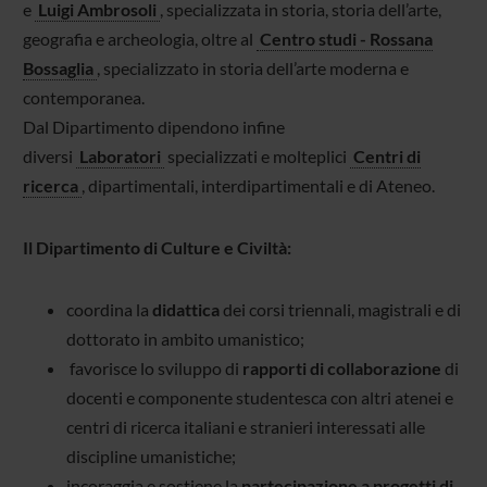
e
Luigi Ambrosoli
, specializzata in storia, storia dell’arte,
geografia e archeologia, oltre al
Centro studi - Rossana
Bossaglia
, specializzato in storia dell’arte moderna e
contemporanea.
Dal Dipartimento dipendono infine
diversi
Laboratori
specializzati e molteplici
Centri di
ricerca
, dipartimentali, interdipartimentali e di Ateneo.
Il Dipartimento di Culture e Civiltà:
coordina la
didattica
dei corsi triennali, magistrali e di
dottorato in ambito umanistico;
favorisce lo sviluppo di
rapporti di collaborazione
di
docenti e componente studentesca con altri atenei e
centri di ricerca italiani e stranieri interessati alle
discipline umanistiche;
incoraggia e sostiene la
partecipazione a progetti di