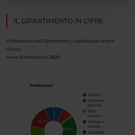
pubblicità e social media, i quali potrebbero combinarle
con altre informazioni che hai fornito loro o che hanno
raccolto dal tuo utilizzo dei loro servizi.
IL DIPARTIMENTO IN CIFRE
Pubblicazioni del Dipartimento, suddivise per aree di
ricerca.
Anno di riferimento:
2025.
Pubblicazioni
Archeol…
Discipline
dello Sp…
Early
modern…
16.4%
Filologia e
letteratu…
18.1%
Geografia