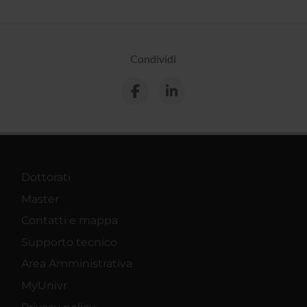
Condividi
Dottorati
Master
Contatti e mappa
Supporto tecnico
Area Amministrativa
MyUnivr