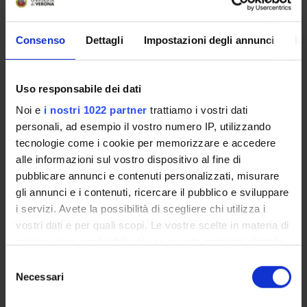
promuovendo soprattutto la
ricerca di base
, che
costituisce una risorsa importante sia per il continuo
Consenso
Dettagli
Impostazioni degli annunci
In
aggiornamento dei propri Corsi di Studio sia per il
trasferimento dei suoi risultati nelle realtà culturali del
territorio, veronese e non.
Uso responsabile dei dati
Noi e
i nostri 1022 partner
trattiamo i vostri dati
personali, ad esempio il vostro numero IP, utilizzando
tecnologie come i cookie per memorizzare e accedere
IL DIPARTIMENTO IN BREVE
alle informazioni sul vostro dispositivo al fine di
pubblicare annunci e contenuti personalizzati, misurare
Sede
gli annunci e i contenuti, ricercare il pubblico e sviluppare
Viale dell'Università 4 - 37129 Verona
i servizi. Avete la possibilità di scegliere chi utilizza i
Direttore
vostri dati e per quali scopi. Le vostre scelte in materia di
Prof. Paolo De Paolis
privacy sono applicabili solo su questa proprietà digitale
Direttrice Vicario
in cui avete effettuato le vostre scelte. È possibile
Prof. Emanuela Gamberoni
Selezione
modificare o revocare il proprio consenso in qualsiasi
Necessari
del
momento dalla Dichiarazione sui cookie o facendo clic
consenso
AREE DI RICERCA