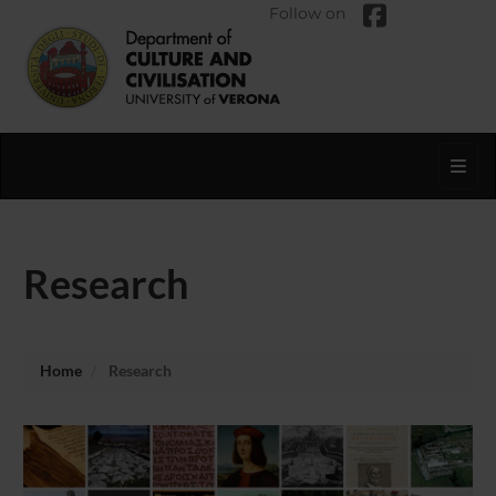
Follow on
Toggl
Research
Home
Research