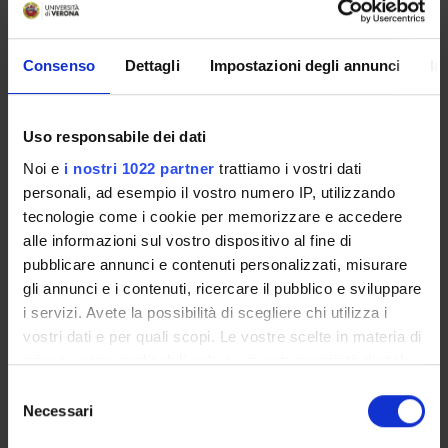
NUMBERS
Consenso
Dettagli
Impostazioni degli annunci
In
Persone del Dipartimento suddivise per aree di ricerca.
Anno di riferimento:
2025.
Uso responsabile dei dati
Noi e
i nostri 1022 partner
trattiamo i vostri dati
personali, ad esempio il vostro numero IP, utilizzando
tecnologie come i cookie per memorizzare e accedere
People with expertise in this area
alle informazioni sul vostro dispositivo al fine di
Archaeo…
pubblicare annunci e contenuti personalizzati, misurare
Visual,
musical…
gli annunci e i contenuti, ricercare il pubblico e sviluppare
Early
4
5
i servizi. Avete la possibilità di scegliere chi utilizza i
modern…
5
12
vostri dati e per quali scopi. Le vostre scelte in materia di
Medieval
and Mo…
privacy sono applicabili solo su questa proprietà digitale
13
Geogra…
in cui avete effettuato le vostre scelte. È possibile
9
Selezione
Graeco-…
modificare o revocare il proprio consenso in qualsiasi
Linguistics
Necessari
5
del
7
4
History…
momento dalla Dichiarazione sui cookie o facendo clic
consenso
History…