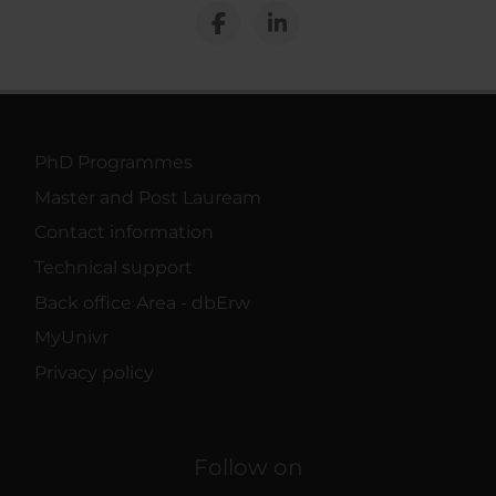
PhD Programmes
Master and Post Lauream
Contact information
Technical support
Back office Area - dbErw
MyUnivr
Privacy policy
Follow on