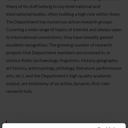
Many of its staff belong to top level national and
international bodies, often holding a high role within them.
The Department has numerous active research groups.
Covering a wide range of topics of interest and always open
to international connections, they have steadily gained
excellent recognition. The growing number of research
projects that Department members are involved in, in
various fields (archaeology, linguistics, history, geography,
art history, anthropology, philology, literature, performance
arts, etc.), and the Department’s high quality academic
output, are testimony of an active, dynamic, first-rate
research hub.
DEPARTMENT BY THE