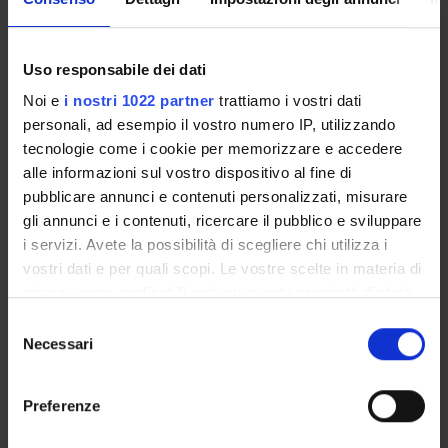
delle figure e del tutto pseudo mitico. I risultati di questa
triplice azione sono espressi soprattutto in latino e non in
francese, altro aspetto questo che documenta
Uso responsabile dei dati
l'autoreferenzialità del progetto culturale e politico iniziale
Noi e
i nostri 1022 partner
trattiamo i vostri dati
volto a ricostruire anche per la corona di Francia un'aura
personali, ad esempio il vostro numero IP, utilizzando
etica e morale "antiqua" pari per valore a quella rivestita
tecnologie come i cookie per memorizzare e accedere
dalla Roma tardo-repubblicana e primo-imperiale.
alle informazioni sul vostro dispositivo al fine di
pubblicare annunci e contenuti personalizzati, misurare
PROJECT PARTICIPANTS
gli annunci e i contenuti, ricercare il pubblico e sviluppare
i servizi. Avete la possibilità di scegliere chi utilizza i
Gennaro Tallini
vostri dati e per quali scopi. Le vostre scelte in materia di
privacy sono applicabili solo su questa proprietà digitale
in cui avete effettuato le vostre scelte. È possibile
Selezione
modificare o revocare il proprio consenso in qualsiasi
RESEARCH AREAS INVOLVED IN THE PROJECT
Necessari
del
momento dalla Dichiarazione sui cookie o facendo clic
consenso
French literature - Italian literature - Spanish literature - Por
sull'icona di attivazione della privacy.
Preferenze
Con il tuo consenso, vorremmo anche: