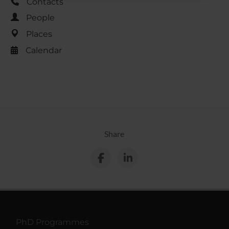
Contacts
raccolto dal tuo utilizzo dei loro servizi.
People
Places
Calendar
Share
PhD Programmes