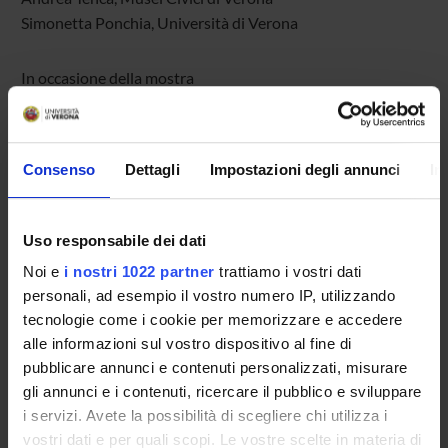
Simonetta Ponchia, Università di Verona
In occasione della mostra
“Ghiacciai Nascosti”
Museo di Storia Naturale
29.01 – 12.04.2026
Consenso
Dettagli
Impostazioni degli annunci
In
8 OTTOBRE 2026 – ore 17.00
Uso responsabile dei dati
Il tempo profondo dell’umanità
Noi e
i nostri 1022 partner
trattiamo i vostri dati
Prospettive transdisciplinari per lo studio della preistoria
personali, ad esempio il vostro numero IP, utilizzando
a cura di
Luca Ciancio, Massimo Cultraro e Fedra
tecnologie come i cookie per memorizzare e accedere
Alessandra Pizzato
alle informazioni sul vostro dispositivo al fine di
Carocci, 2025
pubblicare annunci e contenuti personalizzati, misurare
gli annunci e i contenuti, ricercare il pubblico e sviluppare
Dialogo tra curatori e autori del volume
i servizi. Avete la possibilità di scegliere chi utilizza i
vostri dati e per quali scopi. Le vostre scelte in materia di