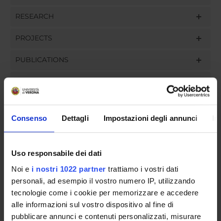
RESEARCH
PROJECTS
PUBLICATIONS
ASSIGNMENTS
Consenso
Dettagli
Impostazioni degli annunci
In
ORGANISATION
Uso responsabile dei dati
GOVERNANCE
Noi e
i nostri 1022 partner
trattiamo i vostri dati
COMMITTEES
personali, ad esempio il vostro numero IP, utilizzando
tecnologie come i cookie per memorizzare e accedere
DEPARTMENT ADMINISTRATION OFFICES
alle informazioni sul vostro dispositivo al fine di
pubblicare annunci e contenuti personalizzati, misurare