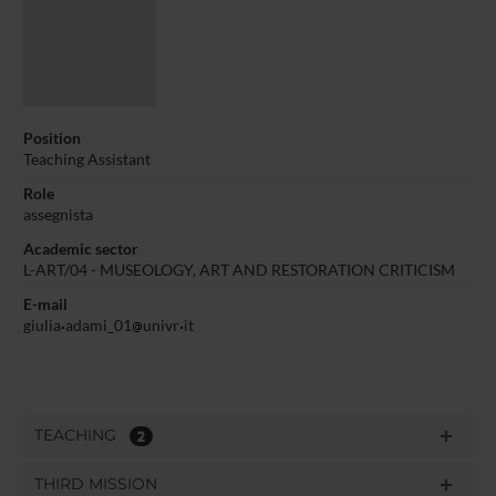
Position
Teaching Assistant
Role
assegnista
Academic sector
L-ART/04 - MUSEOLOGY, ART AND RESTORATION CRITICISM
E-mail
giulia
adami_01
univr
it
TEACHING
2
THIRD MISSION