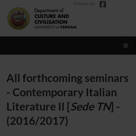
Follow on
Toggl
All forthcoming seminars
- Contemporary Italian
Literature II [
Sede TN
] -
(2016/2017)