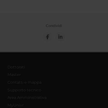
Condividi
Dottorati
Master
Contatti e mappa
Supporto tecnico
Area Amministrativa
MyUnivr