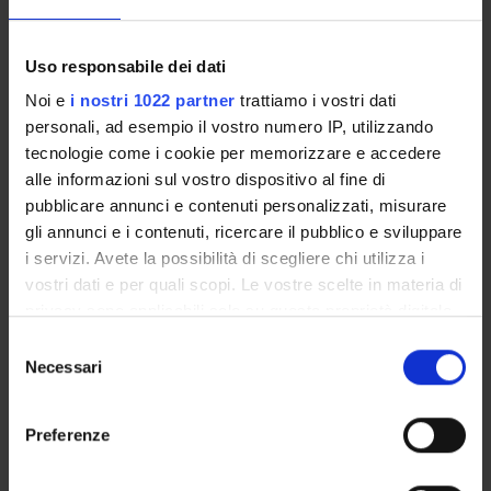
PUBBLICAZIONI
Uso responsabile dei dati
TITOLO
Noi e
i nostri 1022 partner
trattiamo i vostri dati
Crescere e formarsi al tempo del fascismo. Le letture del gio
personali, ad esempio il vostro numero IP, utilizzando
tecnologie come i cookie per memorizzare e accedere
Rimbaud, Lorca, Éluard: tre “fari” del giovane Zanzotto
alle informazioni sul vostro dispositivo al fine di
pubblicare annunci e contenuti personalizzati, misurare
Andrea Zanzotto, Traduzioni trapianti imitazioni, a cura di G
gli annunci e i contenuti, ricercare il pubblico e sviluppare
Per il «Quaderno di traduzioni» di Andrea Zanzotto
i servizi. Avete la possibilità di scegliere chi utilizza i
vostri dati e per quali scopi. Le vostre scelte in materia di
privacy sono applicabili solo su questa proprietà digitale
in cui avete effettuato le vostre scelte. È possibile
Selezione
modificare o revocare il proprio consenso in qualsiasi
Necessari
ATTIVITÀ
del
momento dalla Dichiarazione sui cookie o facendo clic
consenso
AREE DI RICERCA
sull'icona di attivazione della privacy.
Preferenze
GRUPPI DI RICERCA
Con il tuo consenso, vorremmo anche: