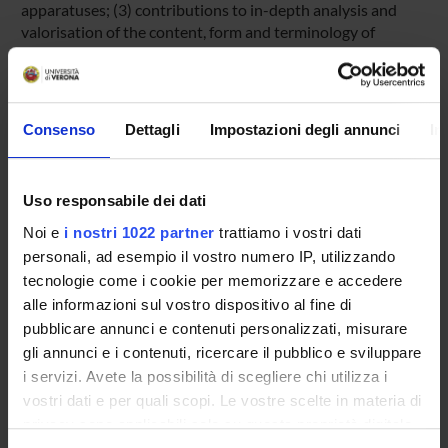
apparatuses; (3) contributions to in-depth analysis and
valorisation of the content, form and terminology of
ancient grammatical and metrical doctrine, with particular
regard to (a) their influence on the linguistic thought of the
Middle Ages and the modern period; (b) a reappraisal of
grammatical texts as sources for the knowledge of auctores
Consenso
Dettagli
Impostazioni degli annunci
In
lost in direct tradition, as well as the basis for publications
of fragments; (c) the study of late antique school practices
attested by Latin grammars; (4) setting up tools for Latin
Uso responsabile dei dati
teaching based on a historical-linguistic perspective.
Noi e
i nostri 1022 partner
trattiamo i vostri dati
personali, ad esempio il vostro numero IP, utilizzando
PROJECT PARTICIPANTS
tecnologie come i cookie per memorizzare e accedere
alle informazioni sul vostro dispositivo al fine di
Paolo De Paolis
pubblicare annunci e contenuti personalizzati, misurare
Full Professor
gli annunci e i contenuti, ricercare il pubblico e sviluppare
i servizi. Avete la possibilità di scegliere chi utilizza i
Fatima El Matouni
Teaching Assistant
vostri dati e per quali scopi. Le vostre scelte in materia di
privacy sono applicabili solo su questa proprietà digitale