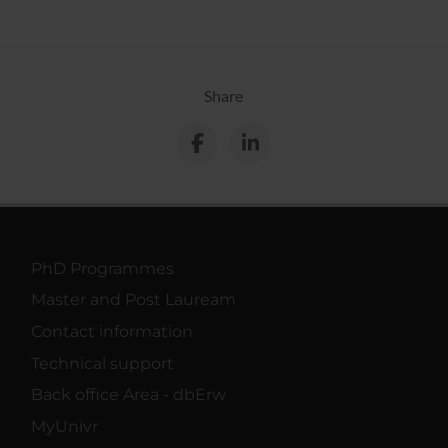
Share
PhD Programmes
Master and Post Lauream
Contact information
Technical support
Back office Area - dbErw
MyUnivr