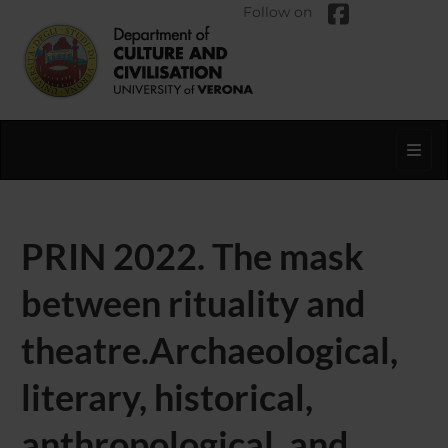
Follow on
Toggl
PRIN 2022. The mask
between rituality and
theatre.Archaeological,
literary, historical,
anthropological, and