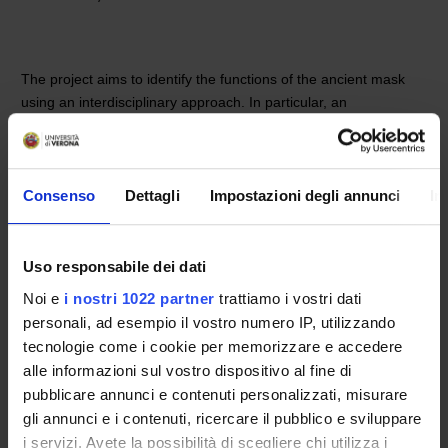
The project aims to identify the functions of the ancient mask
using an interdisciplinary approach. In particular, an
investigation into the theatrical mask will be conducted in the
context of the anthropology of the stage gesture, based on
Roman literary evidence (especially Plautine) and their
relationship with the corresponding Greek models. The products
Consenso
Dettagli
Impostazioni degli annunci
In
of the research will be made available to theater companies and
theatrical productions, with whom we intend to plan the staging
of two shows to be represented, concurrently with the opening
Uso responsabile dei dati
of the planned exhibitions in the Archaeological Area of Lipari
Noi e
i nostri 1022 partner
trattiamo i vostri dati
Research on classical theatre may also be linked to research on
personali, ad esempio il vostro numero IP, utilizzando
modern and contemporary theatre.
tecnologie come i cookie per memorizzare e accedere
alle informazioni sul vostro dispositivo al fine di
pubblicare annunci e contenuti personalizzati, misurare
PROJECT PARTICIPANTS
gli annunci e i contenuti, ricercare il pubblico e sviluppare
i servizi. Avete la possibilità di scegliere chi utilizza i
Renata Raccanelli