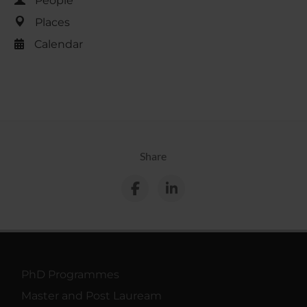
People
Places
Calendar
Share
PhD Programmes
Master and Post Lauream