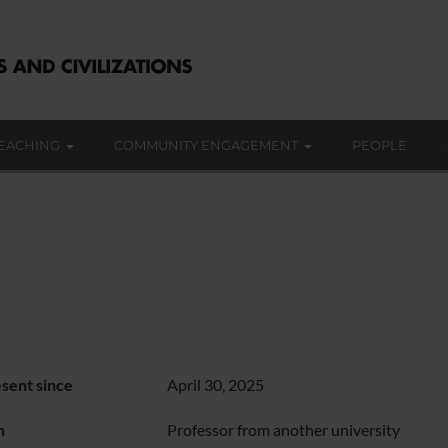
EACHING
COMMUNITY ENGAGEMENT
PEOPLE
sent since
April 30, 2025
n
Professor from another university