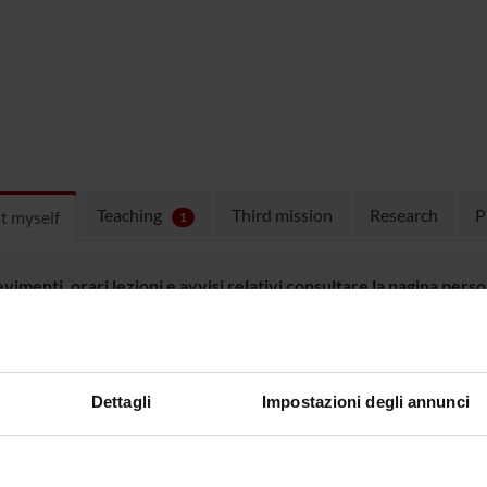
Teaching
Third mission
Research
P
t myself
1
vimenti, orari lezioni e avvisi relativi consultare la pagina perso
/www5.unitn.it/People/it/Web/Persona/PER0004773#INFO
Dettagli
Impostazioni degli annunci