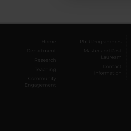
Home
PhD Programmes
Department
Master and Post
Lauream
Research
Contact
Teaching
information
Community
Engagement