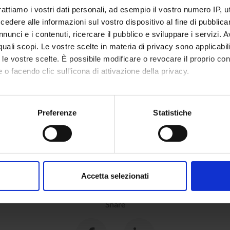
rattiamo i vostri dati personali, ad esempio il vostro numero IP, 
dere alle informazioni sul vostro dispositivo al fine di pubblica
nunci e i contenuti, ricercare il pubblico e sviluppare i servizi. A
r quali scopi. Le vostre scelte in materia di privacy sono applicabi
to le vostre scelte. È possibile modificare o revocare il proprio 
 o facendo clic sull'icona di attivazione della privacy.
mo anche:
oni sulla tua posizione geografica, con un'approssimazione di qu
Preferenze
Statistiche
spositivo, scansionandolo attivamente alla ricerca di caratteristich
aborati i tuoi dati personali e imposta le tue preferenze nella
s
consenso in qualsiasi momento dalla Dichiarazione sui cookie.
Accetta selezionati
nalizzare contenuti ed annunci, per fornire funzionalità dei socia
inoltre informazioni sul modo in cui utilizzi il nostro sito con i n
Share
icità e social media, i quali potrebbero combinarle con altre inform
lizzo dei loro servizi.