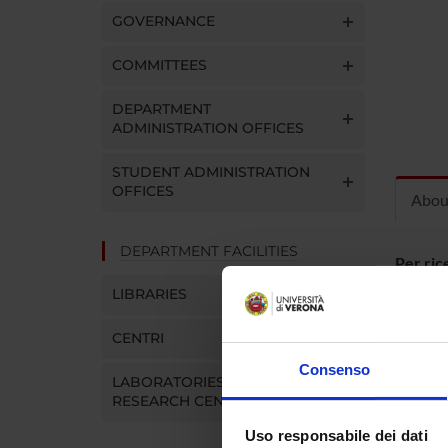
GOVERNANCE
COMMITTEES
DEPARTMENT
ADMINISTRATION OFFICES
STUDENT ADMINISTRATION
OFFICES
Abou
DEPARTMENT FACILITIES
Per rice
Trento:
LIBRARIES
http:/
CENTRI
Consenso
LABORATORIES AND
RESEARCH CENTRES
Uso responsabile dei dati