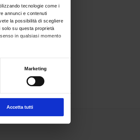
utilizzando tecnologie come i
re annunci e contenuti
vete la possibilità di scegliere
li solo su questa proprietà
consenso in qualsiasi momento
alche metro,
Marketing
e specifiche (impronte
ezione dettagli
. Puoi
Accetta tutti
l media e per analizzare il
ostri partner che si occupano
azioni che hai fornito loro o