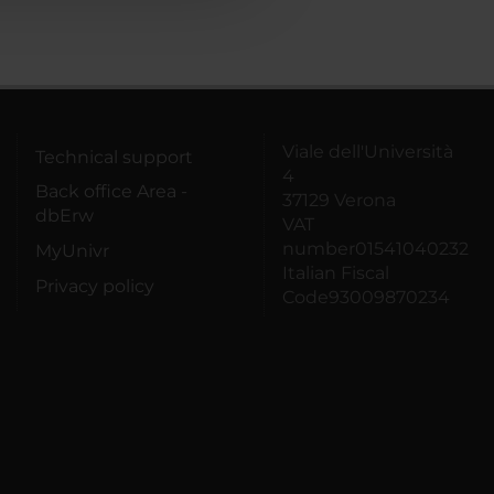
Viale dell'Università
Technical support
4
Back office Area -
37129 Verona
dbErw
VAT
number01541040232
MyUnivr
Italian Fiscal
Privacy policy
Code93009870234