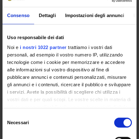
Consenso
Dettagli
Impostazioni degli annunci
In
Contatti
Uso responsabile dei dati
Persone
Noi e
i nostri 1022 partner
trattiamo i vostri dati
Luoghi
personali, ad esempio il vostro numero IP, utilizzando
tecnologie come i cookie per memorizzare e accedere
Calendario
alle informazioni sul vostro dispositivo al fine di
pubblicare annunci e contenuti personalizzati, misurare
gli annunci e i contenuti, ricercare il pubblico e sviluppare
i servizi. Avete la possibilità di scegliere chi utilizza i
vostri dati e per quali scopi. Le vostre scelte in materia di
privacy sono applicabili solo su questa proprietà digitale
Condividi
in cui avete effettuato le vostre scelte. È possibile
Selezione
modificare o revocare il proprio consenso in qualsiasi
Necessari
del
momento dalla Dichiarazione sui cookie o facendo clic
consenso
sull'icona di attivazione della privacy.