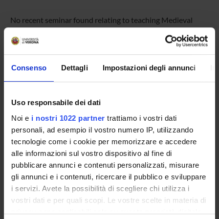
No recent seminar found relating to teaching Medieval
Literature.
Consenso
Dettagli
Impostazioni degli annunci
In
STUDYING
COURSES
Uso responsabile dei dati
PHD PROGRAMMES AND POSTGRADUATE
Noi e
i nostri 1022 partner
trattiamo i vostri dati
TRAINING
personali, ad esempio il vostro numero IP, utilizzando
tecnologie come i cookie per memorizzare e accedere
Contacts
alle informazioni sul vostro dispositivo al fine di
pubblicare annunci e contenuti personalizzati, misurare
People
gli annunci e i contenuti, ricercare il pubblico e sviluppare
Places
i servizi. Avete la possibilità di scegliere chi utilizza i
Calendar
vostri dati e per quali scopi. Le vostre scelte in materia di
privacy sono applicabili solo su questa proprietà digitale