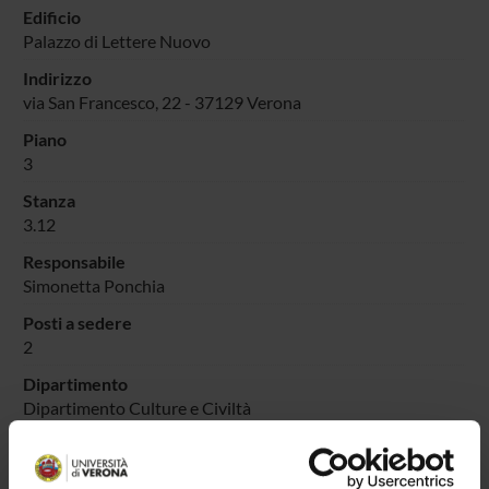
Edificio
Palazzo di Lettere Nuovo
Indirizzo
via San Francesco, 22 - 37129 Verona
Piano
3
Stanza
3.12
Responsabile
Simonetta Ponchia
Posti a sedere
2
Dipartimento
Dipartimento Culture e Civiltà