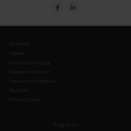
Dottorati
Master
Contatti e mappa
Supporto tecnico
Area Amministrativa
MyUnivr
Privacy policy
Segui su