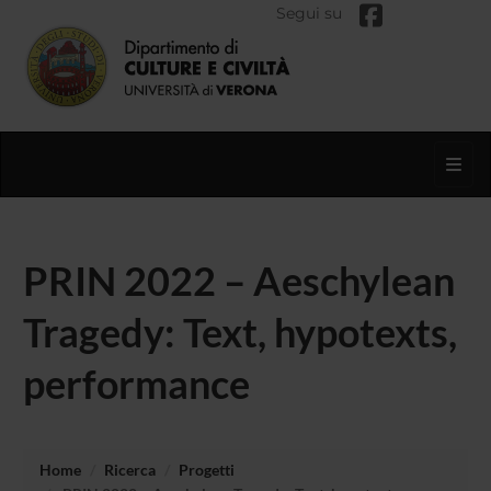
Segui su
Toggl
PRIN 2022 – Aeschylean
Tragedy: Text, hypotexts,
performance
Home
Ricerca
Progetti