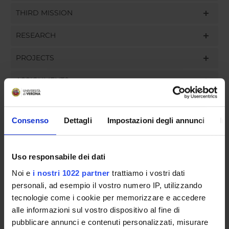
THIRD MISSION
RESEARCH
PROJECTS
ASSIGNMENTS
Consenso
Dettagli
Impostazioni degli annunci
In
ORGANISATION
Uso responsabile dei dati
GOVERNANCE
Noi e
i nostri 1022 partner
trattiamo i vostri dati
COMMITTEES
personali, ad esempio il vostro numero IP, utilizzando
tecnologie come i cookie per memorizzare e accedere
DEPARTMENT ADMINISTRATION OFFICES
alle informazioni sul vostro dispositivo al fine di
pubblicare annunci e contenuti personalizzati, misurare
STUDENT ADMINISTRATION OFFICES