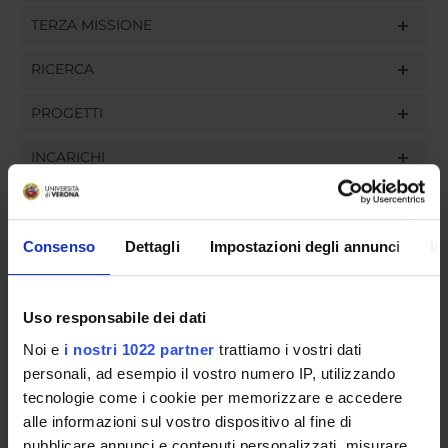
TERZA MISSIONE
RICERCA
PROGETTI
INCARICHI
Consenso
Dettagli
Impostazioni degli annunci
In
ORGANIZZAZIONE
GOVERNANCE
Uso responsabile dei dati
Noi e
i nostri 1022 partner
trattiamo i vostri dati
COMMISSIONI
personali, ad esempio il vostro numero IP, utilizzando
UFFICI E STRUTTURE DI SERVIZIO
tecnologie come i cookie per memorizzare e accedere
alle informazioni sul vostro dispositivo al fine di
SERVIZI DI SEGRETERIA STUDENTI
pubblicare annunci e contenuti personalizzati, misurare