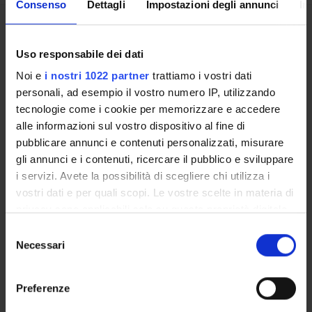
Consenso
Dettagli
Impostazioni degli annunci
In
Presentazione
Come iscriversi
Uso responsabile dei dati
Insegnamenti
Noi e
i nostri 1022 partner
trattiamo i vostri dati
Calendario didattico
personali, ad esempio il vostro numero IP, utilizzando
Orario lezioni
tecnologie come i cookie per memorizzare e accedere
Piani didattici
alle informazioni sul vostro dispositivo al fine di
Calendario esami
pubblicare annunci e contenuti personalizzati, misurare
Bacheca avvisi
gli annunci e i contenuti, ricercare il pubblico e sviluppare
Organi collegiali e di governo
i servizi. Avete la possibilità di scegliere chi utilizza i
Docenti
vostri dati e per quali scopi. Le vostre scelte in materia di
Agevolazioni economiche
privacy sono applicabili solo su questa proprietà digitale
Alloggi
in cui avete effettuato le vostre scelte. È possibile
Selezione
modificare o revocare il proprio consenso in qualsiasi
Documenti
Necessari
del
momento dalla Dichiarazione sui cookie o facendo clic
consenso
sull'icona di attivazione della privacy.
Preferenze
OFFERTA FORMATIVA
Con il tuo consenso, vorremmo anche: