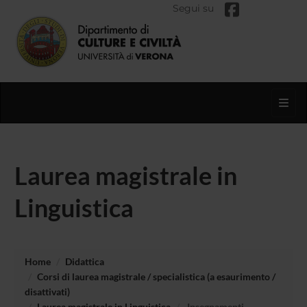
Segui su
Toggl
Laurea magistrale in
Linguistica
Home
Didattica
Corsi di laurea magistrale / specialistica (a esaurimento /
disattivati)
Laurea magistrale in Linguistica
Insegnamenti