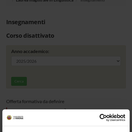
Insegnamenti
Corso disattivato
Anno accademico:
Cerca
Offerta formativa da definire
ULTERIORI ATTIVITÀ DIDATTICHE