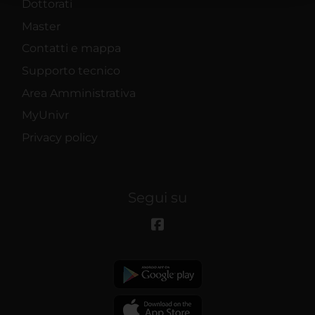
Dottorati
raccolto dal tuo utilizzo dei loro servizi.
Master
Contatti e mappa
Supporto tecnico
Area Amministrativa
MyUnivr
Privacy policy
Segui su