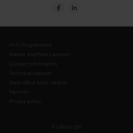
PhD Programmes
Master and Post Lauream
Contact information
Technical support
Back office Area - dbErw
MyUnivr
Privacy policy
Follow on