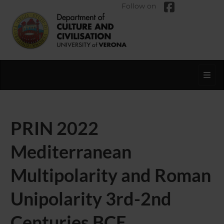
Follow on
Toggl
PRIN 2022
Mediterranean
Multipolarity and Roman
Unipolarity 3rd-2nd
Centuries BCE