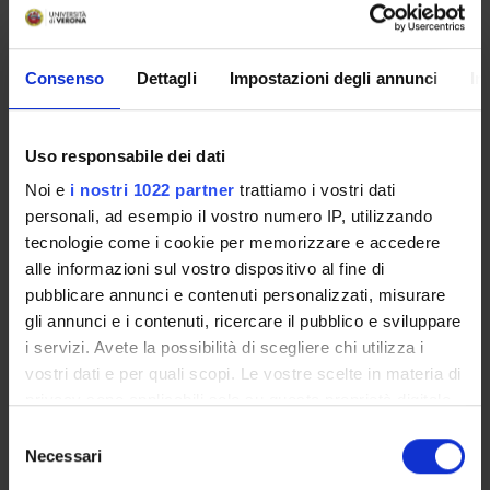
multipolar system as anarchic and self-destructive.
Consenso
Dettagli
Impostazioni degli annunci
In
SPONSORS:
Funds:
assigned and managed by the department
Uso responsabile dei dati
Noi e
i nostri 1022 partner
trattiamo i vostri dati
personali, ad esempio il vostro numero IP, utilizzando
PROJECT PARTICIPANTS
tecnologie come i cookie per memorizzare e accedere
alle informazioni sul vostro dispositivo al fine di
Edoardo Bianchi
pubblicare annunci e contenuti personalizzati, misurare
Associate Professor
gli annunci e i contenuti, ricercare il pubblico e sviluppare
i servizi. Avete la possibilità di scegliere chi utilizza i
vostri dati e per quali scopi. Le vostre scelte in materia di
RESEARCH AREAS INVOLVED IN THE PROJECT
privacy sono applicabili solo su questa proprietà digitale
in cui avete effettuato le vostre scelte. È possibile
Selezione
Storia e civiltà del mondo antico
modificare o revocare il proprio consenso in qualsiasi
Necessari
del
Ancient history
momento dalla Dichiarazione sui cookie o facendo clic
consenso