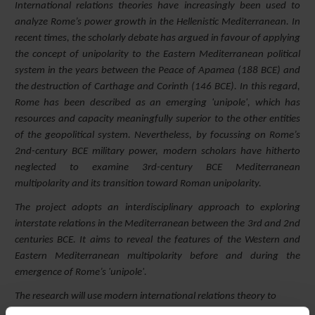
International relations theories have increasingly been used to
analyze Rome’s power growth in the Hellenistic Mediterranean. In
recent times, the scholarly debate has argued in favour of applying
the concept of unipolarity to the Eastern Mediterranean political
system in the years between the Peace of Apamea (188 BCE) and
the destruction of Carthage and Corinth (146 BCE). In this regard,
Rome has been described as an emerging 'unipole', which has
resources and capacity meaningfully superior to the other entities
of the geopolitical system. Nevertheless, by focussing on Rome’s
2nd-century BCE military power, modern scholars have hitherto
neglected to examine 3rd-century BCE Mediterranean
multipolarity and its transition toward Roman unipolarity.
The project adopts an interdisciplinary approach to exploring
interstate relations in the Mediterranean between the 3rd and 2nd
centuries BCE. It aims to reveal the features of the Western and
Eastern Mediterranean multipolarity before and during the
emergence of Rome’s 'unipole'.
The research will use modern international relations theory to
illuminate interstate relations and to challenge the view of a