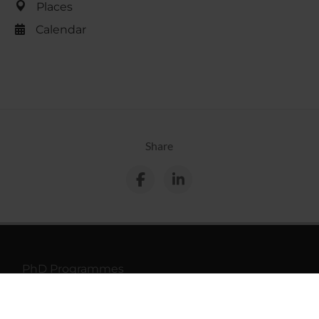
Places
Calendar
Share
PhD Programmes
Master and Post Lauream
Contact information