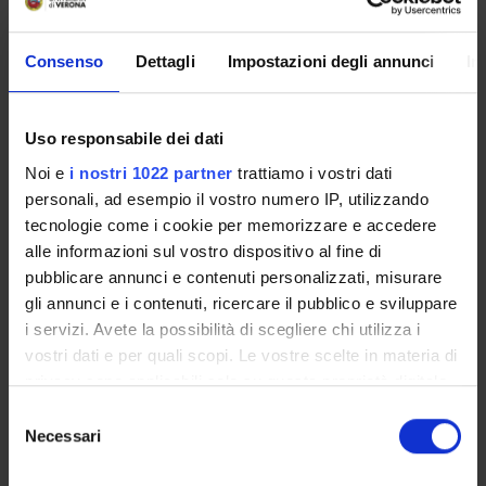
Consenso
Dettagli
Impostazioni degli annunci
In
Overview
Enrolment Policy
Courses
Uso responsabile dei dati
Academic Calendar
Noi e
i nostri 1022 partner
trattiamo i vostri dati
Lesson timetable
personali, ad esempio il vostro numero IP, utilizzando
Degree Programme
tecnologie come i cookie per memorizzare e accedere
Exam calendar
alle informazioni sul vostro dispositivo al fine di
pubblicare annunci e contenuti personalizzati, misurare
Notices
gli annunci e i contenuti, ricercare il pubblico e sviluppare
Thesis and internship proposals
i servizi. Avete la possibilità di scegliere chi utilizza i
Governing bodies
vostri dati e per quali scopi. Le vostre scelte in materia di
Faculty staff
privacy sono applicabili solo su questa proprietà digitale
in cui avete effettuato le vostre scelte. È possibile
Selezione
STUDYING
modificare o revocare il proprio consenso in qualsiasi
Necessari
del
momento dalla Dichiarazione sui cookie o facendo clic
consenso
COURSES
sull'icona di attivazione della privacy.