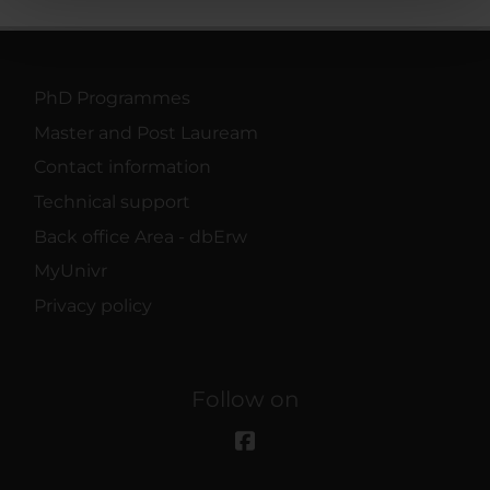
pubblicità e social media, i quali potrebbero combinarle
con altre informazioni che hai fornito loro o che hanno
raccolto dal tuo utilizzo dei loro servizi.
PhD Programmes
Master and Post Lauream
Contact information
Technical support
Back office Area - dbErw
MyUnivr
Privacy policy
Follow on