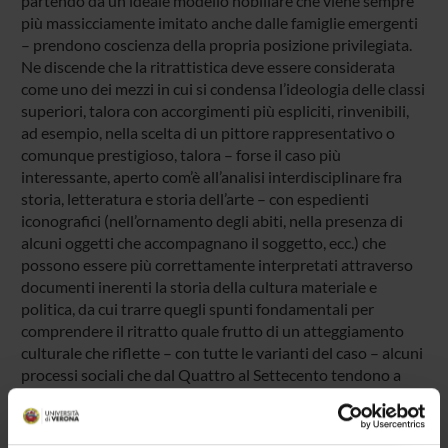
partendo da un ideale modello nobiliare che viene sempre
più massicciamente imitato anche dalle famiglie emergenti
– prendono coscienza della propria posizione privilegiata.
Ne discende che la ritrattistica deve essere considerata
come uno dei mezzi in cui si condensa l’ideologia delle classi
superiori, talora con accorgimenti più espliciti, rinvenibili,
ad esempio, nella scelta di un pittore rappresentativo o
comunque prestigioso, talora – forse il caso più
interessante, aperto com’è all’analisi interdisciplinare fra
storia, letteratura e storia dell’arte – con espedienti
iconografici (nell’ornamento degli abiti, nella presenza di
alcuni oggetti che accompagnano il soggetto, ecc.) che
possono essere più correttamente interpretati attraverso
documenti inerenti la storia della cultura materiale e
politica, da cui trarre quegli spunti fondamentali per
comprendere il ritratto quale frutto di un atteggiamento
culturale che riflette – con tutte le varianti del caso – alcuni
processi sociali che dal Quattro al Settecento tendono a
vedere nella formazione di una propria immagine
celebrativa un mezzo e un punto di arrivo.