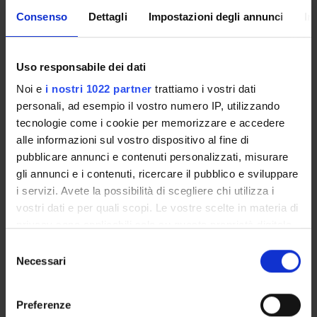
Consenso
Dettagli
Impostazioni degli annunci
In
ENTI FINANZIATORI:
Finanziamento:
assegnato e gestito dal Dipartimento
Uso responsabile dei dati
Noi e
i nostri 1022 partner
trattiamo i vostri dati
personali, ad esempio il vostro numero IP, utilizzando
PARTECIPANTI AL PROGETTO
tecnologie come i cookie per memorizzare e accedere
alle informazioni sul vostro dispositivo al fine di
Alessandro Arcangeli
pubblicare annunci e contenuti personalizzati, misurare
Cultore della materia
gli annunci e i contenuti, ricercare il pubblico e sviluppare
Paola Artoni
i servizi. Avete la possibilità di scegliere chi utilizza i
Professore a contratto
vostri dati e per quali scopi. Le vostre scelte in materia di
Paolo Bertelli
privacy sono applicabili solo su questa proprietà digitale
in cui avete effettuato le vostre scelte. È possibile
Selezione
Enrico Dal Pozzolo
modificare o revocare il proprio consenso in qualsiasi
Necessari
Professore associato
del
momento dalla Dichiarazione sui cookie o facendo clic
consenso
Monica Molteni
sull'icona di attivazione della privacy.
Preferenze
Professore associato