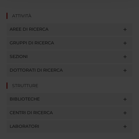
con altre informazioni che hai fornito loro o che hanno
raccolto dal tuo utilizzo dei loro servizi.
ATTIVITÀ
AREE DI RICERCA
GRUPPI DI RICERCA
SEZIONI
DOTTORATI DI RICERCA
STRUTTURE
BIBLIOTECHE
CENTRI DI RICERCA
LABORATORI