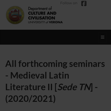
Follow on
Toggl
All forthcoming seminars
- Medieval Latin
Literature II [
Sede TN
] -
(2020/2021)