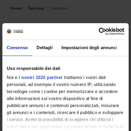
Home
Teaching
Seminars
No recent seminar found relating to teaching Medieval
Latin Literature II.
Consenso
Dettagli
Impostazioni degli annunci
In
STUDYING
Uso responsabile dei dati
COURSES
Noi e
i nostri 1022 partner
trattiamo i vostri dati
PHD PROGRAMMES AND POSTGRADUATE
personali, ad esempio il vostro numero IP, utilizzando
TRAINING
tecnologie come i cookie per memorizzare e accedere
alle informazioni sul vostro dispositivo al fine di
Contacts
pubblicare annunci e contenuti personalizzati, misurare
gli annunci e i contenuti, ricercare il pubblico e sviluppare
People
i servizi. Avete la possibilità di scegliere chi utilizza i
Places
vostri dati e per quali scopi. Le vostre scelte in materia di