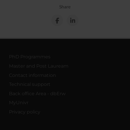
Share
PhD Programmes
Master and Post Lauream
Contact information
Technical support
Back office Area - dbErw
MyUnivr
Privacy policy