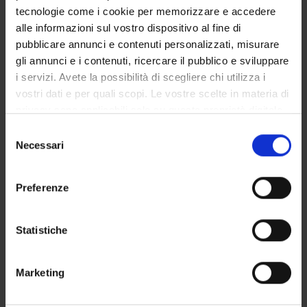
Monica Molteni
tecnologie come i cookie per memorizzare e accedere
Associate Professor
alle informazioni sul vostro dispositivo al fine di
Loredana Olivato
pubblicare annunci e contenuti personalizzati, misurare
Emeritus Professor
gli annunci e i contenuti, ricercare il pubblico e sviluppare
i servizi. Avete la possibilità di scegliere chi utilizza i
Alessandra Zamperini
vostri dati e per quali scopi. Le vostre scelte in materia di
Associate Professor
privacy sono applicabili solo su questa proprietà digitale
in cui avete effettuato le vostre scelte. È possibile
Selezione
modificare o revocare il proprio consenso in qualsiasi
Necessari
del
momento dalla Dichiarazione sui cookie o facendo clic
consenso
ACTIVITIES
sull'icona di attivazione della privacy.
Preferenze
RESEARCH AREAS
Con il tuo consenso, vorremmo anche:
raccogliere informazioni sulla tua posizione
Statistiche
RESEARCH GROUPS
geografica, con un'approssimazione di qualche
metro,
SECTIONS
Marketing
Identificare il tuo dispositivo, scansionandolo
attivamente alla ricerca di caratteristiche specifiche
PHD PROGRAMMES