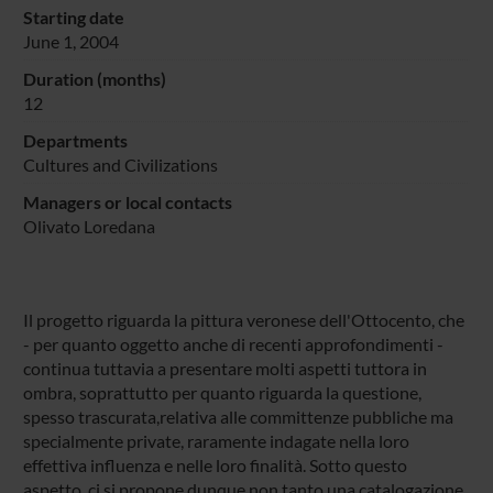
Starting date
June 1, 2004
Duration (months)
12
Departments
Cultures and Civilizations
Managers or local contacts
Olivato Loredana
Il progetto riguarda la pittura veronese dell'Ottocento, che
- per quanto oggetto anche di recenti approfondimenti -
continua tuttavia a presentare molti aspetti tuttora in
ombra, soprattutto per quanto riguarda la questione,
spesso trascurata,relativa alle committenze pubbliche ma
specialmente private, raramente indagate nella loro
effettiva influenza e nelle loro finalità. Sotto questo
aspetto, ci si propone dunque non tanto una catalogazione