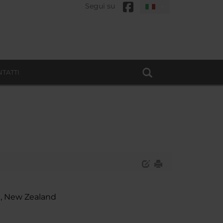
Segui su
TATTI
, New Zealand