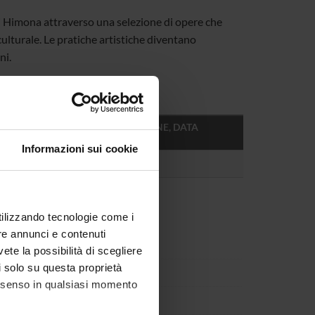
ni Himona
attraverso una selezione di opere che
ulturale. Le pratiche artistiche diventano
ni.
FORMATO (LINGUA, DIMENSIONE, DATA
PUBBLICAZIONE)
Informazioni sui cookie
pdf (it, 273 KB, 16/04/26)
utilizzando tecnologie come i
re annunci e contenuti
vete la possibilità di scegliere
li solo su questa proprietà
consenso in qualsiasi momento