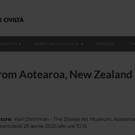
IDATTICA
TERRITORIO E SOCIETÀ
PERSONE
CON
from Aotearoa, New Zealand
tore:
Karl Chithman - The Dowse Art Museum, Aotearoa
rcoledì 29 aprile 2026 alle ore 10.15