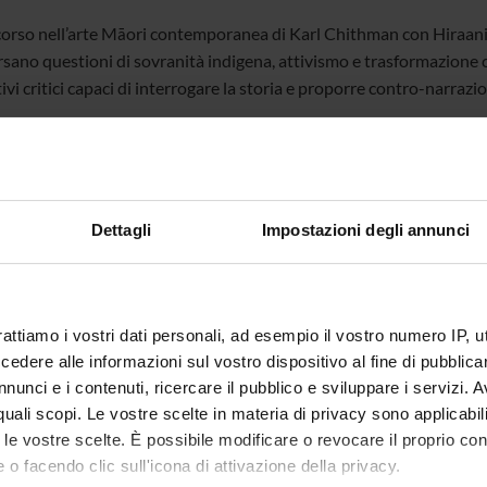
orso nell’arte Māori contemporanea di
Karl Chithman con Hiraa
rsano questioni di sovranità indigena, attivismo e trasformazione c
ivi critici capaci di interrogare la storia e proporre contro-narrazio
O
Dettagli
Impostazioni degli annunci
ina Karl Chitham e Hiraani Himona
rattiamo i vostri dati personali, ad esempio il vostro numero IP, 
dere alle informazioni sul vostro dispositivo al fine di pubblica
te
Anna Maria Paini
nunci e i contenuti, ricercare il pubblico e sviluppare i servizi. A
r quali scopi. Le vostre scelte in materia di privacy sono applicabi
te esterno
to le vostre scelte. È possibile modificare o revocare il proprio 
bblicazione
16 aprile 2026
 o facendo clic sull'icona di attivazione della privacy.