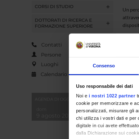
CORSI DI STUDIO
Un perc
attrave
DOTTORATI DI RICERCA E
disposit
FORMAZIONE SUPERIORE
Contatti
Persone
TITOL
Luoghi
Consenso
Locand
Calendario
Uso responsabile dei dati
Noi e
i nostri 1022 partner
t
AGENDA DI OGGI
cookie per memorizzare e acce
Referen
dom
personalizzati, misurare gli an
9 agosto 2026
chi utilizza i vostri dati e pe
Referen
digitale in cui avete effettua
Data pu
dalla Dichiarazione sui cookie