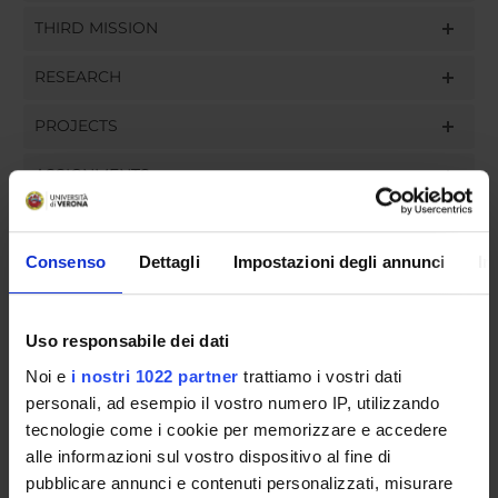
THIRD MISSION
RESEARCH
PROJECTS
ASSIGNMENTS
Consenso
Dettagli
Impostazioni degli annunci
In
ORGANISATION
Uso responsabile dei dati
GOVERNANCE
Noi e
i nostri 1022 partner
trattiamo i vostri dati
COMMITTEES
personali, ad esempio il vostro numero IP, utilizzando
tecnologie come i cookie per memorizzare e accedere
DEPARTMENT ADMINISTRATION OFFICES
alle informazioni sul vostro dispositivo al fine di
pubblicare annunci e contenuti personalizzati, misurare
STUDENT ADMINISTRATION OFFICES