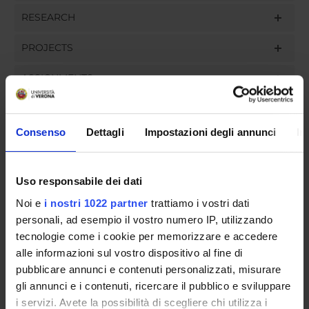
RESEARCH
PROJECTS
ASSIGNMENTS
Consenso
Dettagli
Impostazioni degli annunci
In
ORGANISATION
Uso responsabile dei dati
GOVERNANCE
Noi e
i nostri 1022 partner
trattiamo i vostri dati
COMMITTEES
personali, ad esempio il vostro numero IP, utilizzando
tecnologie come i cookie per memorizzare e accedere
DEPARTMENT ADMINISTRATION OFFICES
alle informazioni sul vostro dispositivo al fine di
pubblicare annunci e contenuti personalizzati, misurare
STUDENT ADMINISTRATION OFFICES
gli annunci e i contenuti, ricercare il pubblico e sviluppare
i servizi. Avete la possibilità di scegliere chi utilizza i
DEPARTMENT FACILITIES