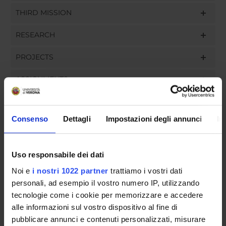
THIRD MISSION
RESEARCH
PROJECTS
ASSIGNMENTS
Consenso
Dettagli
Impostazioni degli annunci
In
ORGANISATION
Uso responsabile dei dati
GOVERNANCE
Noi e
i nostri 1022 partner
trattiamo i vostri dati
COMMITTEES
personali, ad esempio il vostro numero IP, utilizzando
tecnologie come i cookie per memorizzare e accedere
DEPARTMENT ADMINISTRATION OFFICES
alle informazioni sul vostro dispositivo al fine di
pubblicare annunci e contenuti personalizzati, misurare
STUDENT ADMINISTRATION OFFICES