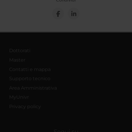
Dottorati
Master
Contatti e mappa
Supporto tecnico
Area Amministrativa
MyUnivr
Privacy policy
Segui su