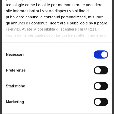
tecnologie come i cookie per memorizzare e accedere
alle informazioni sul vostro dispositivo al fine di
pubblicare annunci e contenuti personalizzati, misurare
SEZIONI
gli annunci e i contenuti, ricercare il pubblico e sviluppare
Arti e Geografie
i servizi. Avete la possibilità di scegliere chi utilizza i
vostri dati e per quali scopi. Le vostre scelte in materia di
privacy sono applicabili solo su questa proprietà digitale
in cui avete effettuato le vostre scelte. È possibile
Selezione
modificare o revocare il proprio consenso in qualsiasi
Necessari
del
ATTIVITÀ
momento dalla Dichiarazione sui cookie o facendo clic
consenso
sull'icona di attivazione della privacy.
AREE DI RICERCA
Preferenze
Con il tuo consenso, vorremmo anche:
GRUPPI DI RICERCA
raccogliere informazioni sulla tua posizione
Statistiche
geografica, con un'approssimazione di qualche
SEZIONI
metro,
Marketing
DOTTORATI DI RICERCA
Identificare il tuo dispositivo, scansionandolo
attivamente alla ricerca di caratteristiche specifiche