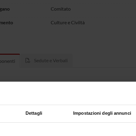
rgano
Comitato
imento
Culture e Civiltà
Sedute e Verbali
onenti
Benavente
Paola Cel
Dettagli
Impostazioni degli annunci