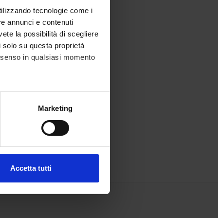
utilizzando tecnologie come i
re annunci e contenuti
vete la possibilità di scegliere
li solo su questa proprietà
consenso in qualsiasi momento
alche metro,
Marketing
e specifiche (impronte
ezione dettagli
. Puoi
Accetta tutti
l media e per analizzare il
ostri partner che si occupano
azioni che hai fornito loro o