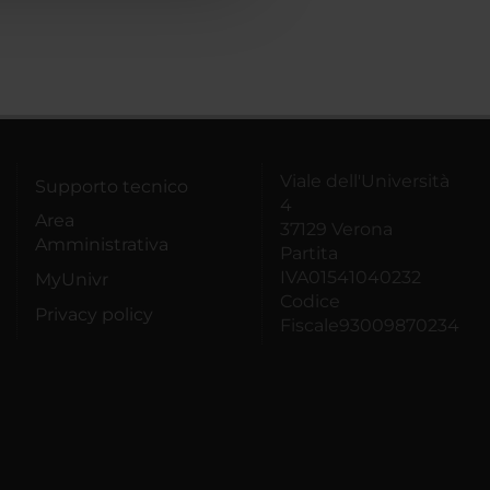
Viale dell'Università
Supporto tecnico
4
Area
37129 Verona
Amministrativa
Partita
IVA01541040232
MyUnivr
Codice
Privacy policy
Fiscale93009870234