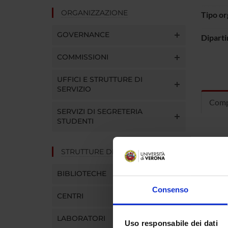
ORGANIZZAZIONE
Tipo o
GOVERNANCE
Dipart
COMMISSIONI
UFFICI E STRUTTURE DI
SERVIZIO
Comp
SERVIZI DI SEGRETERIA
STUDENTI
Susana 
STRUTTURE DEL DIPARTIMENTO
Ferrera
BIBLIOTECHE
Consenso
CENTRI
LABORATORI
Uso responsabile dei dati