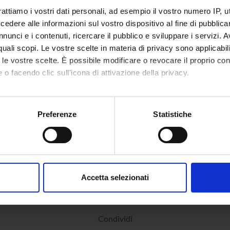
rattiamo i vostri dati personali, ad esempio il vostro numero IP, 
dere alle informazioni sul vostro dispositivo al fine di pubblica
nunci e i contenuti, ricercare il pubblico e sviluppare i servizi. A
r quali scopi. Le vostre scelte in materia di privacy sono applicabi
to le vostre scelte. È possibile modificare o revocare il proprio 
 o facendo clic sull'icona di attivazione della privacy.
mo anche:
oni sulla tua posizione geografica, con un'approssimazione di qu
Preferenze
Statistiche
spositivo, scansionandolo attivamente alla ricerca di caratteristich
aborati i tuoi dati personali e imposta le tue preferenze nella
s
consenso in qualsiasi momento dalla Dichiarazione sui cookie.
Accetta selezionati
nalizzare contenuti ed annunci, per fornire funzionalità dei socia
inoltre informazioni sul modo in cui utilizzi il nostro sito con i n
icità e social media, i quali potrebbero combinarle con altre inform
Condividi
lizzo dei loro servizi.