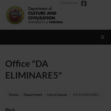
Follow on
Toggl
Office "DA
ELIMINARE5"
Home
Department
List of places
DA ELIMINARE5
Block