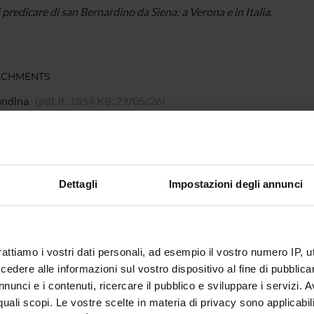
i predicare di san Bernardino da Siena: a Verona e in Italia
.
ACHMENTS
andina
(pdf, it, 1854 KB, 29/05/26)
mme Director
Mariaclara Rossi
Dettagli
Impostazioni degli annunci
ment
Cultures and Civilizations
n
Chiesa di San Bernardino di Verona
rattiamo i vostri dati personali, ad esempio il vostro numero IP, 
 of days
1
dere alle informazioni sul vostro dispositivo al fine di pubblica
nunci e i contenuti, ricercare il pubblico e sviluppare i servizi. A
L'evento si propone di far conoscere a un
r quali scopi. Le vostre scelte in materia di privacy sono applicabi
compositori francescani in un luogo - la c