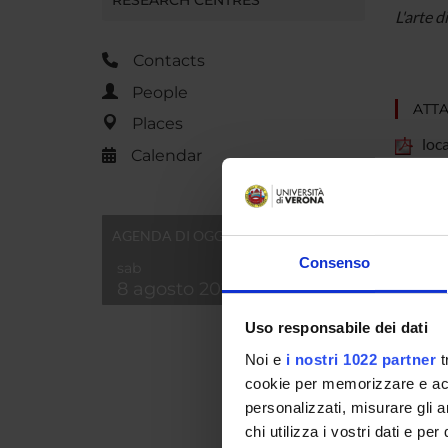
L'arte d
Contacts
People
ATT
Places
loc
Calendar
AGENDA DI OGGI
Progra
Consenso
sab
Depart
8 agosto 2026
Uso responsabile dei dati
Locatio
Noi e
i nostri 1022 partner
t
Number
cookie per memorizzare e acce
personalizzati, misurare gli an
Goals
chi utilizza i vostri dati e pe