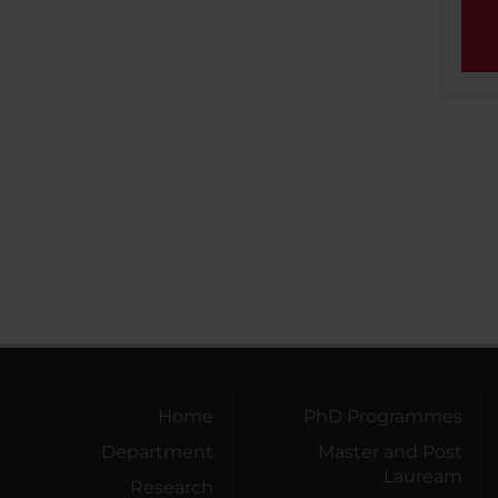
Home
PhD Programmes
Department
Master and Post
Lauream
Research