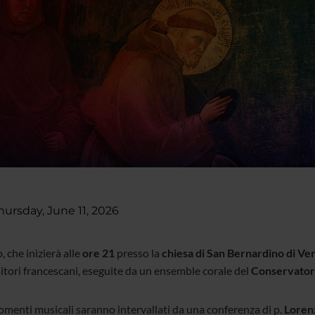
hursday, June 11, 2026
, che inizierà alle
ore 21
presso la
chiesa di San Bernardino di Ve
tori francescani, eseguite da un ensemble corale del
Conservatori
omenti musicali saranno intervallati da una conferenza di p.
Loren