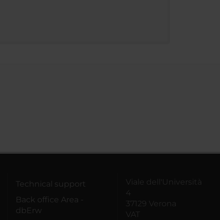
Viale dell'Università
Technical support
4
Back office Area -
37129 Verona
dbErw
VAT