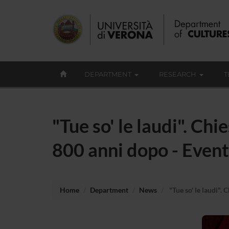
DEPARTMENT
RESEARCH
T
"Tue so' le laudi". Ch
800 anni dopo - Eventi
Home
Department
News
"Tue so' le laudi".